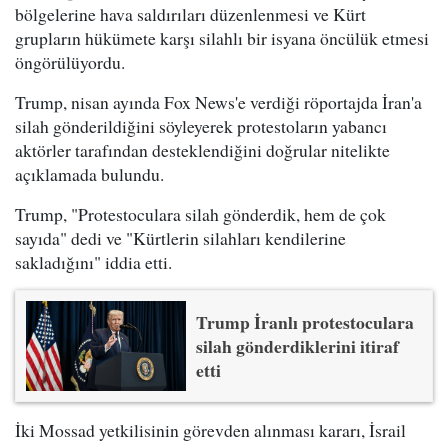
bölgelerine hava saldırıları düzenlenmesi ve Kürt
grupların hükümete karşı silahlı bir isyana öncülük etmesi
öngörülüyordu.
Trump, nisan ayında Fox News'e verdiği röportajda İran'a
silah gönderildiğini söyleyerek protestoların yabancı
aktörler tarafından desteklendiğini doğrular nitelikte
açıklamada bulundu.
Trump, "Protestoculara silah gönderdik, hem de çok
sayıda" dedi ve "Kürtlerin silahları kendilerine
sakladığını" iddia etti.
Trump İranlı protestoculara
silah gönderdiklerini itiraf
etti
İki Mossad yetkilisinin görevden alınması kararı, İsrail