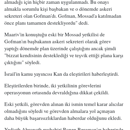
almadığı için hiçbir zaman uygulanmadı. Bu onayı
almakla sorumlu kişi başbakan ve o dönemde askeri
sekreteri olan Gofman'dı. Gofman, Mossad'a katılmadan
önce planı tamamen destekliyordu" dedi.
Maariv'in konuştuğu eski bir Mossad yetkilisi de
Gofman'ın başbakanın askeri sekreteri olarak görev
yaptığı dönemde plan üzerinde çalıştığını ancak şimdi
"bizzat kendisinin desteklediği ve teşvik ettiği plana karşı
çıktığını" söyledi.
İsrail'in kamu yayıncısı Kan da eleştirileri haberleştirdi.
Eleştirilerden birinde, iki yetkilinin görevlerini
operasyonun ortasında devraldığına dikkat çekildi.
Eski yetkili, görevden alınan iki ismin temel karar alıcılar
olmadığını söyledi ve görevden almalara yol açmayan
daha büyük başarısızlıklardan haberdar olduğunu ekledi.
Yedioth Ahronoth muhabiri Ronen Bergman'ın haberinde