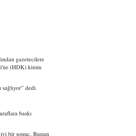
dından gazetecilere
ri'ne (HDK) kimin
 sağlıyor” dedi.
araflara baskı
 iyi bir sonuç. Bunun