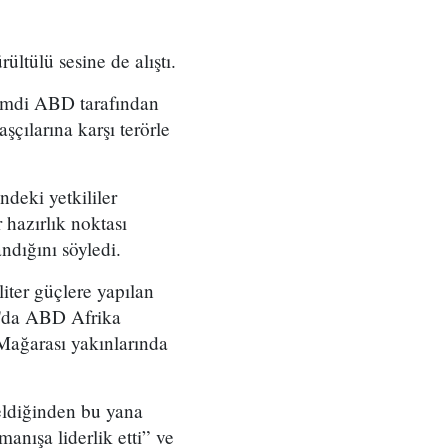
ltülü sesine de alıştı.
 şimdi ABD tarafından
çılarına karşı terörle
deki yetkililer
hazırlık noktası
ndığını söyledi.
iter güçlere yapılan
m'da ABD Afrika
ağarası yakınlarında
ldiğinden bu yana
anışa liderlik etti” ve