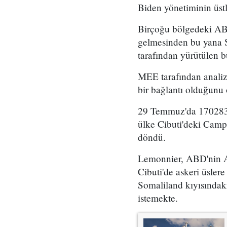
Biden yönetiminin üstle
Birçoğu bölgedeki ABD
gelmesinden bu yana S
tarafından yürütülen bü
MEE tarafından analiz 
bir bağlantı olduğunu 
29 Temmuz'da 170283 
ülke Cibuti'deki Camp
döndü.
Lemonnier, ABD'nin Af
Cibuti'de askeri üsler
Somaliland kıyısındak
istemekte.