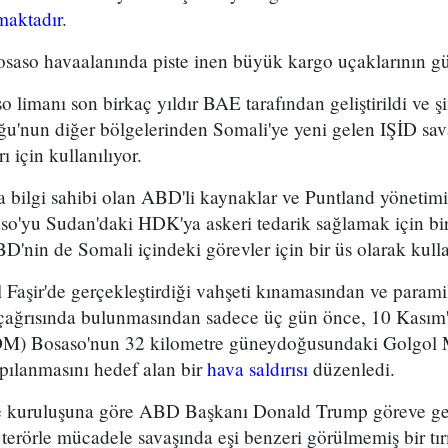
maktadır
.
Bosaso havaalanında piste inen büyük kargo uçaklarının gürü
 limanı son birkaç yıldır BAE tarafından geliştirildi ve
u'nun diğer bölgelerinden Somali'ye yeni gelen IŞİD savaş
 için kullanılıyor.
bilgi sahibi olan ABD'li kaynaklar ve Puntland yönetimin
'yu Sudan'daki HDK'ya askeri tedarik sağlamak için bir 
BD'nin de Somali içindeki görevler için bir üs olarak kulla
aşir'de gerçekleştirdiği vahşeti kınamasından ve paramil
 çağrısında bulunmasından sadece üç gün önce, 10 Kası
) Bosaso'nun 32 kilometre güneydoğusundaki Golgol M
pılanmasını hedef alan bir
hava saldırısı
düzenledi.
 kuruluşuna göre ABD Başkanı Donald Trump göreve ge
erörle mücadele savaşında eşi benzeri görülmemiş bir tırm