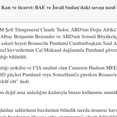
Kan ve ticaret: BAE ve İsrail Sudan'daki savaşı nası
Şefi Tümgeneral Claude Tudor, ABD'nin Doğu Afrika'
 Albay Benjamin Benander ve ABD'nin Somali Büyükelçi
D askeri heyeti Bosaso'da Puntland Cumhurbaşkanı Said Ab
el kuvvetlerinin Cal Miskaad dağlarında Puntland güvenli
ığı bildirildi.
anlığı yetkilisi ve CIA analisti olan Cameron Hudson MEE'
 güçleri Puntland veya Somaliland'a girerken Bosaso'nun
klif etti” dedi.
yon değil ama anladığım kadarıyla burası kullanıma sunul
tılan saldırıların bazılarının bilindik tarzda insansız hav
ancak bazılarının “hassas saha operasyonu” olarak bilindiğ