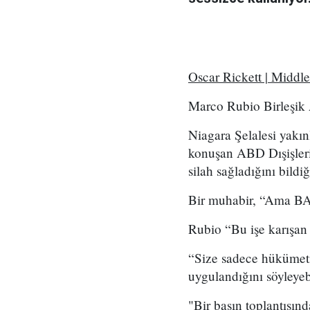
Oscar Rickett | Middl
Marco Rubio Birleşik A
Niagara Şelalesi yakın
konuşan ABD Dışişleri
silah sağladığını bildi
Bir muhabir, “Ama BAE 
Rubio “Bu işe karışan 
“Size sadece hükümetim
uygulandığını söyleye
"Bir basın toplantısı