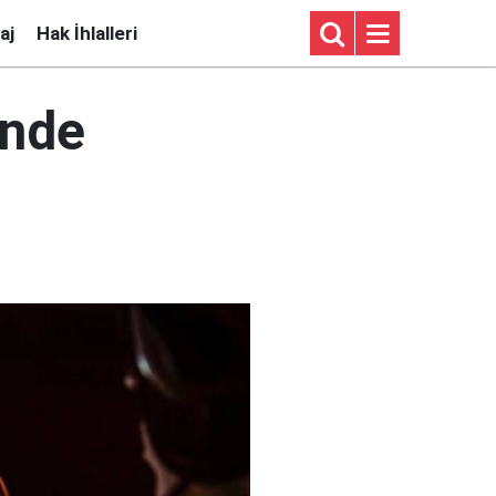
aj
Hak İhlalleri
inde