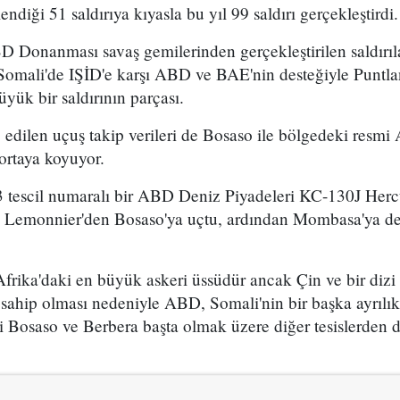
ndiği 51 saldırıya kıyasla bu yıl 99 saldırı gerçekleştirdi.
 Donanması savaş gemilerinden gerçekleştirilen saldırıl
omali'de IŞİD'e karşı ABD ve BAE'nin desteğiyle Puntl
yük bir saldırının parçası.
edilen uçuş takip verileri de Bosaso ile bölgedeki resmi
ortaya koyuyor.
tescil numaralı bir ABD Deniz Piyadeleri KC-130J Herc
 Lemonnier'den Bosaso'ya uçtu, ardından Mombasa'ya dev
rika'daki en büyük askeri üssüdür ancak Çin ve bir dizi
e sahip olması nedeniyle ABD, Somali'nin bir başka ayrılık
i Bosaso ve Berbera başta olmak üzere diğer tesislerden 