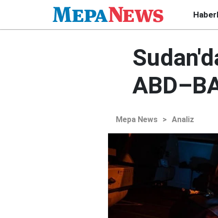
Haber
Sudan'd
ABD–BAE
Mepa News
>
Analiz