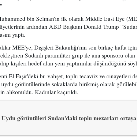
"
Muhammed bin Selman'ın ilk olarak Middle East Eye (ME
faaliyetlerinin ardından ABD Başkanı Donald Trump “Sud
sını yaptı.
lar MEE'ye, Dışişleri Bakanlığı'nın son birkaç hafta için
ekleştiren Sudanlı paramiliter grup ile ana sponsoru ola
sahip kişileri hedef alan yeni yaptırımlar düşündüğünü söyl
ti El Faşir'deki bu vahşet, toplu tecavüz ve cinayetleri d
ı uydu görüntülerinde sokaklarda birikmiş olarak görülebil
in alıkonuldu. Kadınlar kaçırıldı.
Uydu görüntüleri Sudan'daki toplu mezarları ortaya