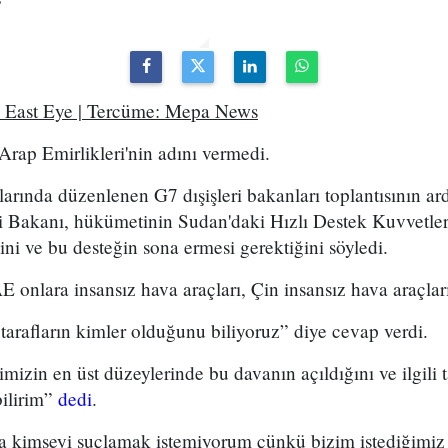
e East Eye | Tercüme: Mepa News
rap Emirlikleri'nin adını vermedi.
larında düzenlenen G7 dışişleri bakanları toplantısının ar
 Bakanı, hükümetinin Sudan'daki Hızlı Destek Kuvvetle
ğini ve bu desteğin sona ermesi gerektiğini söyledi.
onlara insansız hava araçları, Çin insansız hava araçları
tarafların kimler olduğunu biliyoruz” diye cevap verdi.
izin en üst düzeylerinde bu davanın açıldığını ve ilgili t
bilirim”
dedi
.
nda kimseyi suçlamak istemiyorum çünkü bizim istediğimiz