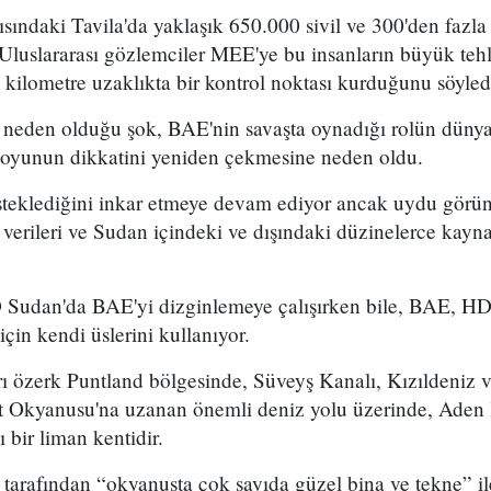
tısındaki Tavila'da yaklaşık 650.000 sivil ve 300'den fazl
 Uluslararası gözlemciler MEE'ye bu insanların büyük teh
ilometre uzaklıkta bir kontrol noktası kurduğunu söyledi
ın neden olduğu şok, BAE'nin savaşta oynadığı rolün düny
oyunun dikkatini yeniden çekmesine neden oldu.
eklediğini inkar etmeye devam ediyor ancak uydu görüntül
 verileri ve Sudan içindeki ve dışındaki düzinelerce kayn
 Sudan'da BAE'yi dizginlemeye çalışırken bile, BAE, HD
 için kendi üslerini kullanıyor.
rı özerk Puntland bölgesinde, Süveyş Kanalı, Kızıldeniz
t Okyanusu'na uzanan önemli deniz yolu üzerinde, Aden 
ı bir liman kentidir.
n tarafından “okyanusta çok sayıda güzel bina ve tekne” i