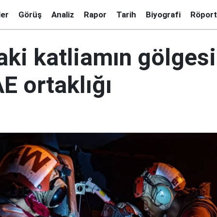
ler
Görüş
Analiz
Rapor
Tarih
Biyografi
Röport
aki katliamın gölges
 ortaklığı