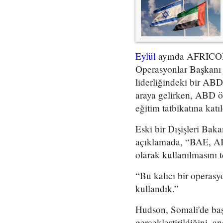
Eylül
ayında AFRICOM 
Operasyonlar Başkanı
liderliğindeki bir AB
araya gelirken, ABD öz
eğitim tatbikatına katıld
Eski bir Dışişleri Bak
açıklamada, “BAE, ABD
olarak kullanılmasını te
“Bu kalıcı bir operas
kullandık.”
Hudson, Somali'de başla
gerçekleştirildiğini, 