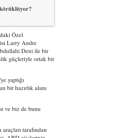
l körüklüyor?
daki Özel
si Larry Andre
dullahi Deni ile bir
k güçleriyle ortak bir
ye yaptığı
 bir hazırlık alanı
du ve biz de bunu
a araçları tarafından
ini, ABD güçlerinin