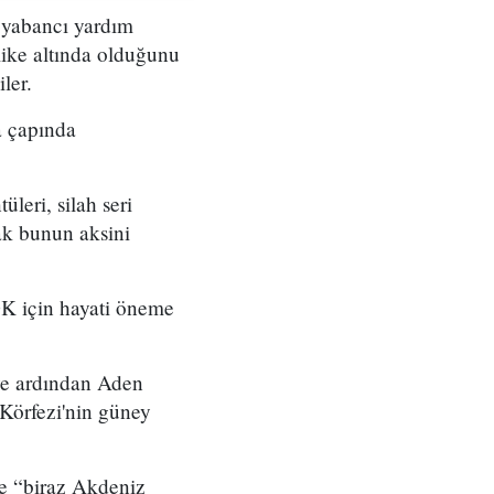
a yabancı yardım
like altında olduğunu
ler.
a çapında
eri, silah seri
ak bunun aksini
K için hayati öneme
 ve ardından Aden
Körfezi'nin güney
le “biraz Akdeniz