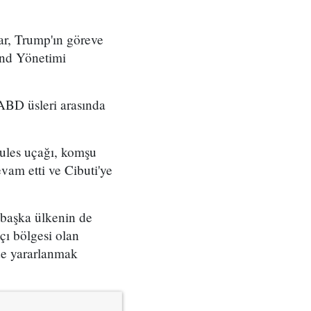
ar, Trump'ın göreve
and Yönetimi
 ABD üsleri arasında
ules uçağı, komşu
am etti ve Cibuti'ye
 başka ülkenin de
çı bölgesi olan
de yararlanmak