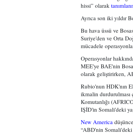
hissi” olarak
tanımlan
Ayrıca son iki yıldır 
Bu hava üssü ve Bosaso
Suriye'den ve Orta Doğ
mücadele operasyonları
Operasyonlar hakkında 
MEE'ye BAE'nin Bosaso
olarak geliştirirken, A
Rubio'nun HDK'nın El F
ikmalin durdurulması
Komutanlığı (AFRICOM
IŞİD'in Somali'deki ya
New America
düşünce
“ABD'nin Somali'deki t