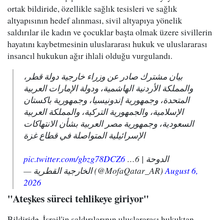
ortak bildiride, özellikle sağlık tesisleri ve sağlık
altyapısının hedef alınması, sivil altyapıya yönelik
saldırılar ile kadın ve çocuklar başta olmak üzere sivillerin
hayatını kaybetmesinin uluslararası hukuk ve uluslararası
insancıl hukukun ağır ihlali olduğu vurgulandı.
بيان مشترك صادر عن وزراء خارجية دولة قطر،
والمملكة الأردنية الهاشمية، ودولة الإمارات العربية
المتحدة، وجمهورية إندونيسيا، وجمهورية باكستان
الإسلامية، والجمهورية التركية، والمملكة العربية
السعودية، وجمهورية مصر العربية بشأن الانتهاكات
الإسرائيلية المتواصلة في قطاع غزة
pic.twitter.com/gbzg78DCZ6
الدوحة | 6…
— الخارجية القطرية (@MofaQatar_AR)
August 6,
2026
"Ateşkes süreci tehlikeye giriyor"
Bildiride, İsrail'in saldırılarının uluslararası hukuktan