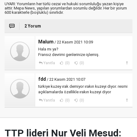
UYARI: Yorumların her türlü cezai ve hukuki sorumluluğu yazan kişiye
aittir. Mepa News, yapılan yorumlardan sorumlu değildir. Her bir yorum
600 karakterle (boşluklu) sınırlıdır.
2 Yorum
Malum
/ 22 Kasım 2021 10:09
Hala mı ya?
Fransız devrimi genlerinize işlemiş.
Yanıtla
(0)
(0)
fdd
/ 22 Kasım 2021 10:07
türkiye kuzey ırak demiyor ırakın kuzeyi diyor. resmi
açıklamalarda özellikle ırakın kuzeyi diyor
Yanıtla
(0)
(0)
TTP lideri Nur Veli Mesud: