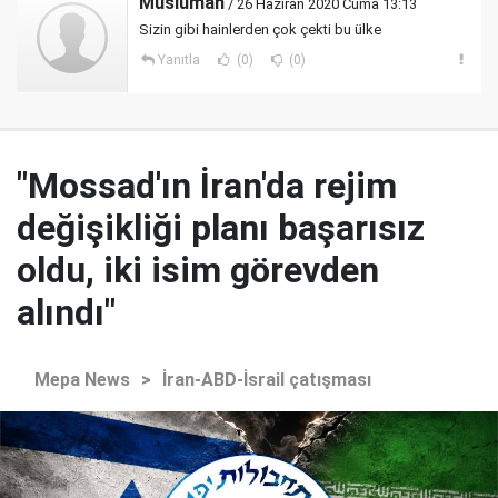
Müslüman
/ 26 Haziran 2020 Cuma 13:13
Sizin gibi hainlerden çok çekti bu ülke
Yanıtla
(0)
(0)
"Mossad'ın İran'da rejim
değişikliği planı başarısız
oldu, iki isim görevden
alındı"
Mepa News
>
İran-ABD-İsrail çatışması