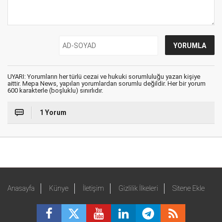
UYARI: Yorumların her türlü cezai ve hukuki sorumluluğu yazan kişiye
aittir. Mepa News, yapılan yorumlardan sorumlu değildir. Her bir yorum
600 karakterle (boşluklu) sınırlıdır.
1 Yorum
Anasayfa
Künye
İletişim
Gizlilik İlkeleri
Sitene Ekle