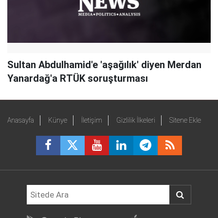
Sultan Abdulhamid'e 'aşağılık' diyen Merdan
Yanardağ'a RTÜK soruşturması
Anasayfa
Künye
İletişim
Gizlilik İlkeleri
Sitene Ekle