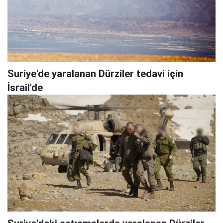
Suriye'de yaralanan Dürziler tedavi için
İsrail'de