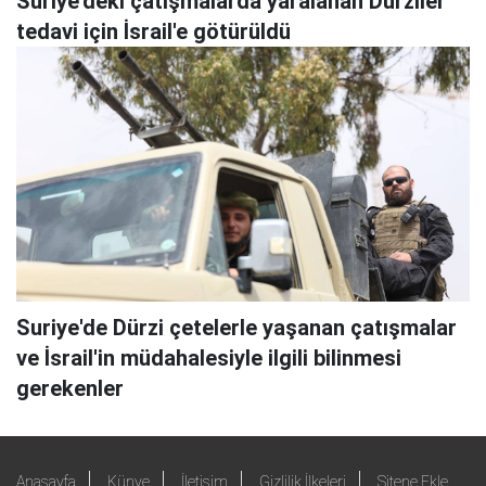
Suriye'deki çatışmalarda yaralanan Dürziler
tedavi için İsrail'e götürüldü
Suriye'de Dürzi çetelerle yaşanan çatışmalar
ve İsrail'in müdahalesiyle ilgili bilinmesi
gerekenler
Anasayfa
Künye
İletişim
Gizlilik İlkeleri
Sitene Ekle