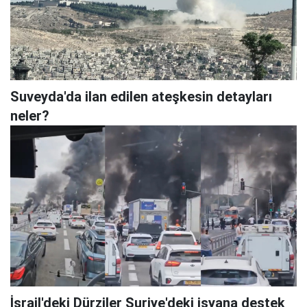
Suveyda'da ilan edilen ateşkesin detayları
neler?
İsrail'deki Dürziler Suriye'deki isyana destek