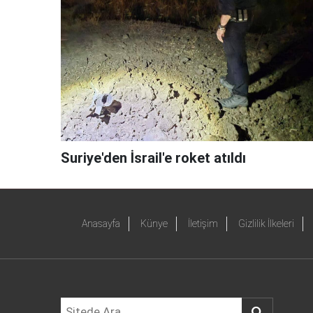
Suriye'den İsrail'e roket atıldı
Anasayfa
Künye
İletişim
Gizlilik İlkeleri