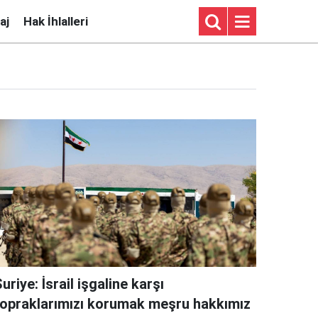
aj
Hak İhlalleri
uriye: İsrail işgaline karşı
topraklarımızı korumak meşru hakkımız