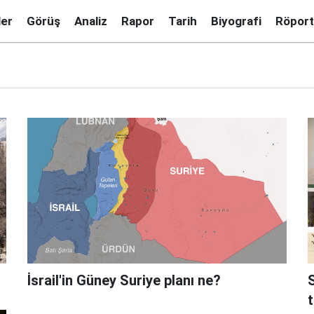
ler
Görüş
Analiz
Rapor
Tarih
Biyografi
Röport
İsrail'in Güney Suriye planı ne?
S