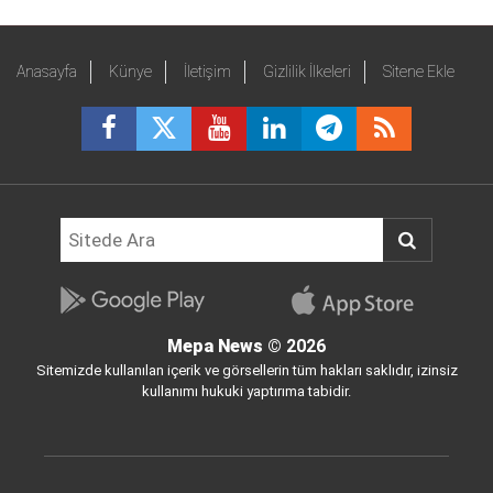
Anasayfa
Künye
İletişim
Gizlilik İlkeleri
Sitene Ekle
Mepa News
© 2026
Sitemizde kullanılan içerik ve görsellerin tüm hakları saklıdır, izinsiz
kullanımı hukuki yaptırıma tabidir.