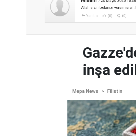
Misafir
/ 20 Mayıs 2025 16:36
Allah sizin belanızı versin israi
Yanıtla
(0)
(0)
Gazze'd
inşa ed
Mepa News
>
Filistin