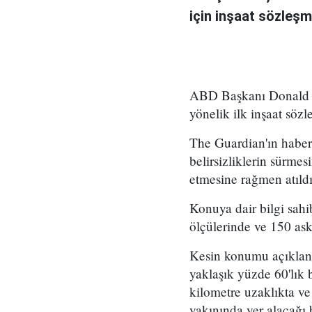
için inşaat sözleşm
ABD Başkanı Donald Tr
yönelik ilk inşaat sözl
The Guardian'ın haber
belirsizliklerin sürme
etmesine rağmen atıldı
Konuya dair bilgi sah
ölçülerinde ve 150 ask
Kesin konumu açıklanm
yaklaşık yüzde 60'lık 
kilometre uzaklıkta ve
yakınında yer alacağı b