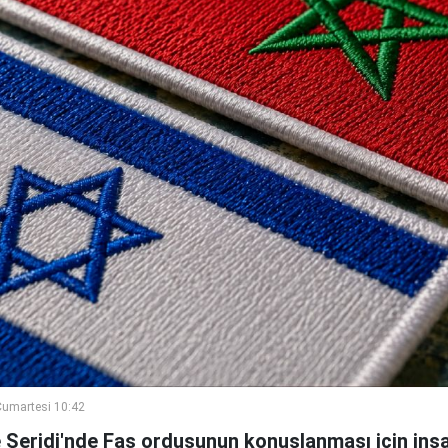
umartesi 10:42
e Şeridi'nde Fas ordusunun konuşlanması için inşa