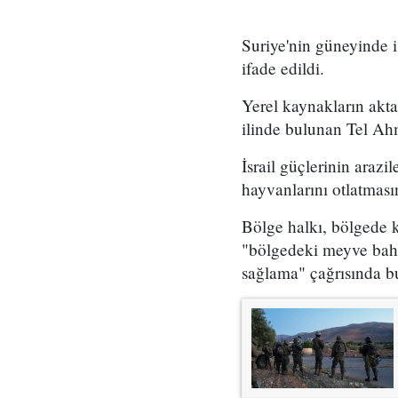
Suriye'nin güneyinde i
ifade edildi.
Yerel kaynakların aktar
ilinde bulunan Tel Ahm
İsrail güçlerinin arazi
hayvanlarını otlatması
Bölge halkı, bölgede 
"bölgedeki meyve bahçe
sağlama" çağrısında b