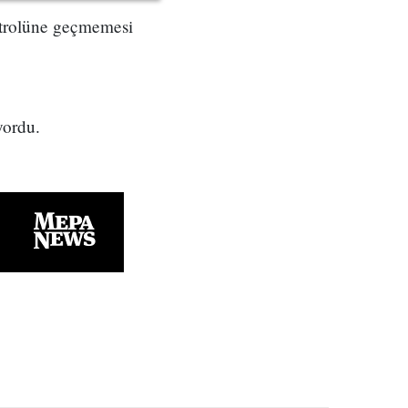
ontrolüne geçmemesi
yordu.