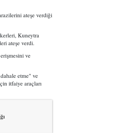
azilerini ateşe verdiği
skerleri, Kuneytra
eri ateşe verdi.
 erişmesini ve
üdahale etme" ve
n itfaiye araçları
ığı