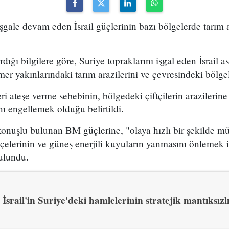
şgale devam eden İsrail güçlerinin bazı bölgelerde tarım ar
dığı bilgilere göre, Suriye topraklarını işgal eden İsrail a
er yakınlarındaki tarım arazilerini ve çevresindeki bölgel
leri ateşe verme sebebinin, bölgedeki çiftçilerin arazilerine
nı engellemek olduğu belirtildi.
konuşlu bulunan BM güçlerine, "olaya hızlı bir şekilde m
lerinin ve güneş enerjili kuyuların yanmasını önlemek içi
ulundu.
İsrail'in Suriye'deki hamlelerinin stratejik mantıksızl