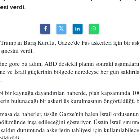
esi verdi.
ump'ın Barış Kurulu, Gazze'de Fas askerleri için bir ask
eşmesini verdi.
ine göre bu adım, ABD destekli planın sonraki aşamaların
sine ve İsrail güçlerinin bölgede neredeyse her gün saldı
.
ibi bir kaynağa dayandırılan haberde, plan kapsamında 1
erin bulunacağı bir askeri üs kurulmasının öngörüldüğü bel
asa da haberler, üssün Gazze'nin halen İsrail ordusunun
bölümünde inşa edileceğini gösteriyor. Üssün İsrail sınırı
 saldırı durumunda askerlerin tahliyesi için kullanılabilec
ildirildi.