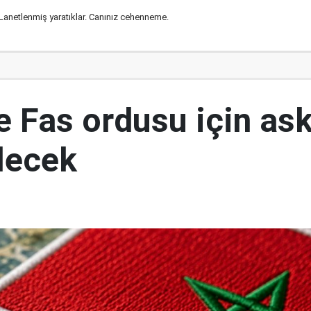
l. Lanetlenmiş yaratıklar. Canınız cehenneme.
e Fas ordusu için ask
ilecek