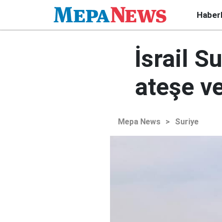
Haber
İsrail S
ateşe ve
Mepa News
>
Suriye