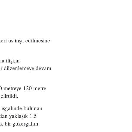
eri üs inşa edilmesine
a ilişkin
rılar düzenlemeye devam
00 metreye 120 metre
irtildi.
 işgalinde bulunan
ndan yaklaşık 1.5
ek bir güzergahın