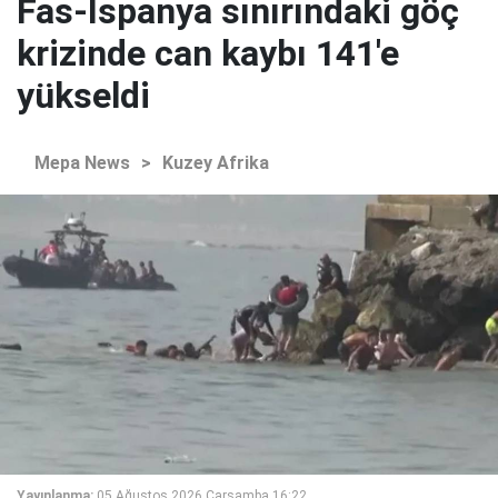
Fas-İspanya sınırındaki göç
krizinde can kaybı 141'e
yükseldi
Mepa News
>
Kuzey Afrika
Yayınlanma:
05 Ağustos 2026 Çarşamba 16:22