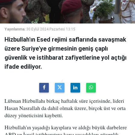
Yayınlanma:
30 Eylül 2024 Pazartesi 13:15
Hizbullah'ın Esed rejimi saflarında savaşmak
üzere Suriye'ye girmesinin geniş çaplı
güvenlik ve istihbarat zafiyetlerine yol açtığı
ifade ediliyor.
Lübnan Hizbullahı birkaç haftalık süre içerisinde, lideri
Hasan Nasrallah da dahil olmak üzere, birçok üst ve orta
düzey yöneticisini kaybetti.
Hizbullah'ın yaşadığı kayıplara ve aldığı büyük darbelere
ABD ve İsrail istihbaratına karşı yaşadıkları güvenlik