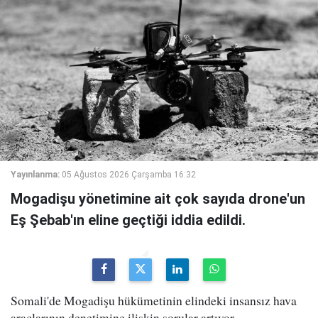
Yayınlanma:
05 Ağustos 2026 Çarşamba 16:32
Mogadişu yönetimine ait çok sayıda drone'un
Eş Şebab'ın eline geçtiği iddia edildi.
Somali'de Mogadişu hükümetinin elindeki insansız hava
araçlarının denetimine ilişkin sorular artıyor.