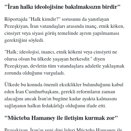
"İran halkı ideolojisine bakılmaksızın birdir"
Röportajda "Halk kimdir?" sorusunu da yanıtlayan
Pezeşkiyan, İran vatandaşları arasında inanç, etnik köken,
cinsiyet veya siyasi görüş temelinde ayrım yapılmaması
gerektiğini söyledi.
"Halk; ideolojisi, inancı, etnik kökeni veya cinsiyeti ne
olursa olsun bu ülkede yaşayan herkesdir." diyen
Pezeşkiyan, devletin tüm vatandaşlara adaletle yaklaşmak
zorunda olduğunu vurguladı.
Ülkede bu konuda önemli eksiklikler bulunduğunu kabul
eden İran Cumhurbaşkanı, gerekli reformların zaman
alacağını ancak İran'ın bugüne kadar ayakta kalmasını
sağlayanın halkın fedakârlığı olduğunu ifade etti.
"Mücteba Hamaney ile iletişim kurmak zor"
Pezeşkiyan, İran'ın yeni dini lideri Mücteba Hamaney ile