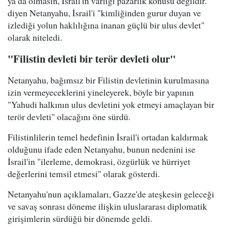
ya da olmasın, İsrail'in varlığı pazarlık konusu değildir."
diyen Netanyahu, İsrail'i "kimliğinden gurur duyan ve
izlediği yolun haklılığına inanan güçlü bir ulus devlet"
olarak niteledi.
"Filistin devleti bir terör devleti olur"
Netanyahu, bağımsız bir Filistin devletinin kurulmasına
izin vermeyeceklerini yineleyerek, böyle bir yapının
"Yahudi halkının ulus devletini yok etmeyi amaçlayan bir
terör devleti" olacağını öne sürdü.
Filistinlilerin temel hedefinin İsrail'i ortadan kaldırmak
olduğunu ifade eden Netanyahu, bunun nedenini ise
İsrail'in "ilerleme, demokrasi, özgürlük ve hürriyet
değerlerini temsil etmesi" olarak gösterdi.
Netanyahu'nun açıklamaları, Gazze'de ateşkesin geleceği
ve savaş sonrası döneme ilişkin uluslararası diplomatik
girişimlerin sürdüğü bir dönemde geldi.