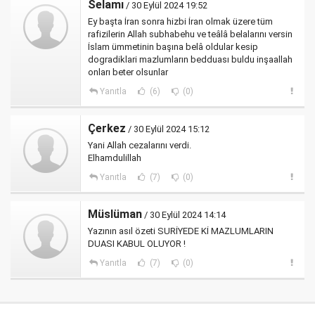
Selamı
/ 30 Eylül 2024 19:52
Ey başta İran sonra hizbi İran olmak üzere tüm
rafizilerin Allah subhabehu ve teâlâ belalarını versin
İslam ümmetinin başına belâ oldular kesip
dogradiklari mazlumların bedduası buldu inşaallah
onları beter olsunlar
Yanıtla
(6)
(0)
Çerkez
/ 30 Eylül 2024 15:12
Yani Allah cezalarını verdi.
Elhamdulillah
Yanıtla
(7)
(0)
Müslüman
/ 30 Eylül 2024 14:14
Yazının asıl özeti SURİYEDE Kİ MAZLUMLARIN
DUASI KABUL OLUYOR !
Yanıtla
(7)
(0)