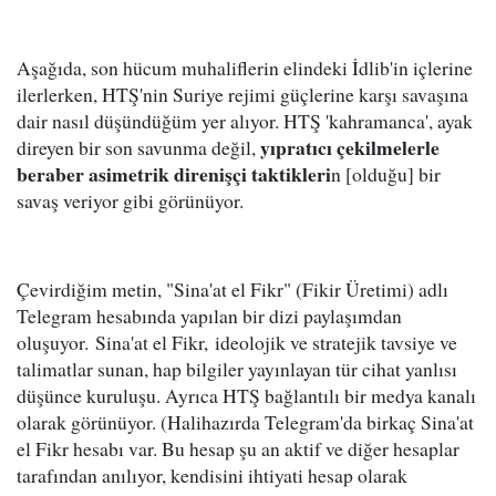
Aşağıda, son hücum muhaliflerin elindeki İdlib'in içlerine
ilerlerken, HTŞ'nin Suriye rejimi güçlerine karşı savaşına
dair nasıl düşündüğüm yer alıyor. HTŞ 'kahramanca', ayak
yıpratıcı çekilmelerle
direyen bir son savunma değil,
beraber asimetrik direnişçi taktikleri
n [olduğu] bir
savaş veriyor gibi görünüyor.
Çevirdiğim metin, "Sina'at el Fikr" (Fikir Üretimi) adlı
Telegram hesabında yapılan bir dizi paylaşımdan
oluşuyor. Sina'at el Fikr, ideolojik ve stratejik tavsiye ve
talimatlar sunan, hap bilgiler yayınlayan tür cihat yanlısı
düşünce kuruluşu. Ayrıca HTŞ bağlantılı bir medya kanalı
olarak görünüyor. (Halihazırda Telegram'da birkaç Sina'at
el Fikr hesabı var. Bu hesap şu an aktif ve diğer hesaplar
tarafından anılıyor, kendisini ihtiyati hesap olarak