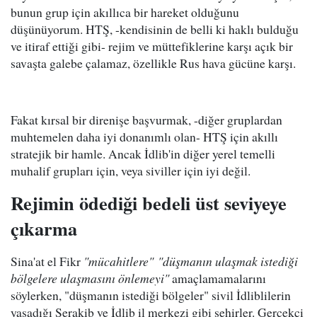
bunun grup için akıllıca bir hareket olduğunu
düşünüyorum. HTŞ, -kendisinin de belli ki haklı bulduğu
ve itiraf ettiği gibi- rejim ve müttefiklerine karşı açık bir
savaşta galebe çalamaz, özellikle Rus hava gücüne karşı.
Fakat kırsal bir direnişe başvurmak, -diğer gruplardan
muhtemelen daha iyi donanımlı olan- HTŞ için akıllı
stratejik bir hamle. Ancak İdlib'in diğer yerel temelli
muhalif grupları için, veya siviller için iyi değil.
Rejimin ödediği bedeli üst seviyeye
çıkarma
Sina'at el Fikr
"mücahitlere" "düşmanın ulaşmak istediği
bölgelere ulaşmasını önlemeyi"
amaçlamamalarını
söylerken, "düşmanın istediği bölgeler" sivil İdliblilerin
yaşadığı Serakib ve İdlib il merkezi gibi şehirler. Gerçekçi