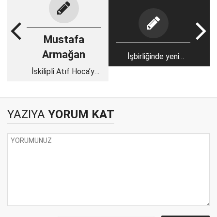
Mustafa
Armağan
İşbirliğinde yeni
boyut: İsrail Mısır'da
İskilipli Atıf Hoca’yı
hava saldırıları
neden idam ettiler?
düzenliyor
YAZIYA
YORUM KAT