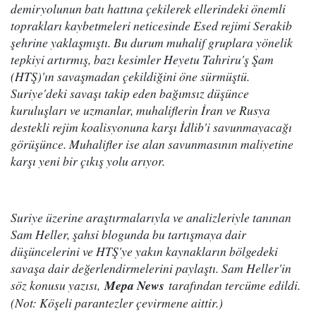
demiryolunun batı hattına çekilerek ellerindeki önemli
toprakları kaybetmeleri neticesinde Esed rejimi Serakib
şehrine yaklaşmıştı. Bu durum muhalif gruplara yönelik
tepkiyi artırmış, bazı kesimler Heyetu Tahriru'ş Şam
(HTŞ)'ın savaşmadan çekildiğini öne sürmüştü.
Suriye'deki savaşı takip eden bağımsız düşünce
kuruluşları ve uzmanlar, muhaliflerin İran ve Rusya
destekli rejim koalisyonuna karşı İdlib'i savunmayacağı
görüşünce. Muhalifler ise alan savunmasının maliyetine
karşı yeni bir çıkış yolu arıyor.
Suriye üzerine araştırmalarıyla ve analizleriyle tanınan
Sam Heller, şahsi blogunda bu tartışmaya dair
düşüncelerini ve HTŞ'ye yakın kaynakların bölgedeki
savaşa dair değerlendirmelerini paylaştı. Sam Heller'in
söz konusu yazısı,
Mepa News
tarafından tercüme edildi.
(Not: Köşeli parantezler çevirmene aittir.)