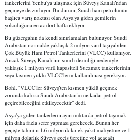
tankerlerini Yenbu'ya ulaşmak için Süveyş Kanalı'ndan
geçmeye de zorluyor. Bu durum, Suudi ham petrolünün
başlıca varış noktası olan Asya'ya giden gemilerin
yolculuğuna en az dört hafta ekliyor.
Bu güzergahın da kendi sınırlamaları bulunuyor. Suudi
Arabistan normalde yaklaşık 2 milyon varil taşıyabilen
Çok Büyük Ham Petrol Tankerlerini (VLCC) kullanıyor.
Ancak Süveyş Kanalı'nın sınırlı derinliği nedeniyle
yaklaşık 1 milyon varil kapasiteli Suezmax tankerlerinin
veya kısmen yüklü VLCC'lerin kullanılması gerekiyor.
Bohl, "VLCC'ler Süveyş'ten kısmen yüklü geçmek
zorunda kalırsa Suudi Arabistan'ın ne kadar petrol
geçirebileceğini etkileyecektir" dedi.
Asya'ya giden tankerlerin aynı miktarda petrol taşımak
için daha fazla sefer yapması gerekecek. Bunun her
geçişte tahmini 1.6 milyon dolar ek yakıt maliyetine ve 1
milyon dolarlık Süveyş geçiş ücretine yol açacağı