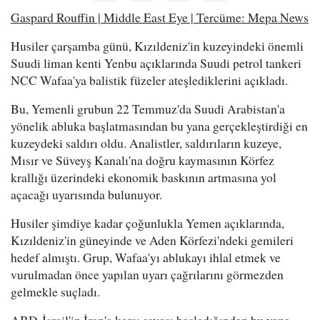
Gaspard Rouffin | Middle East Eye | Tercüme: Mepa News
Husiler çarşamba günü, Kızıldeniz'in kuzeyindeki önemli
Suudi liman kenti Yenbu açıklarında Suudi petrol tankeri
NCC Wafaa'ya balistik füzeler ateşlediklerini açıkladı.
Bu, Yemenli grubun 22 Temmuz'da Suudi Arabistan'a
yönelik abluka başlatmasından bu yana gerçekleştirdiği en
kuzeydeki saldırı oldu. Analistler, saldırıların kuzeye,
Mısır ve Süveyş Kanalı'na doğru kaymasının Körfez
krallığı üzerindeki ekonomik baskının artmasına yol
açacağı uyarısında bulunuyor.
Husiler şimdiye kadar çoğunlukla Yemen açıklarında,
Kızıldeniz'in güneyinde ve Aden Körfezi'ndeki gemileri
hedef almıştı. Grup, Wafaa'yı ablukayı ihlal etmek ve
vurulmadan önce yapılan uyarı çağrılarını görmezden
gelmekle suçladı.