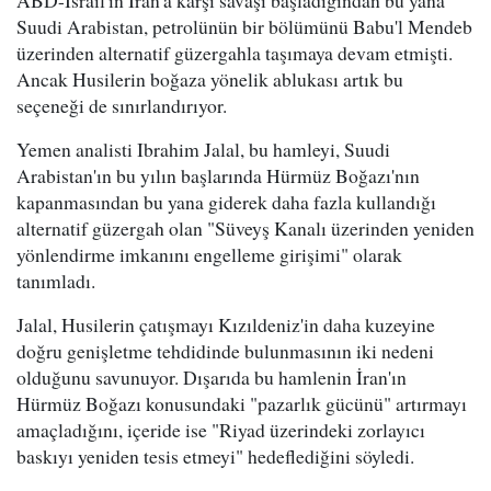
ABD-İsrail'in İran'a karşı savaşı başladığından bu yana
Suudi Arabistan, petrolünün bir bölümünü Babu'l Mendeb
üzerinden alternatif güzergahla taşımaya devam etmişti.
Ancak Husilerin boğaza yönelik ablukası artık bu
seçeneği de sınırlandırıyor.
Yemen analisti Ibrahim Jalal, bu hamleyi, Suudi
Arabistan'ın bu yılın başlarında Hürmüz Boğazı'nın
kapanmasından bu yana giderek daha fazla kullandığı
alternatif güzergah olan "Süveyş Kanalı üzerinden yeniden
yönlendirme imkanını engelleme girişimi" olarak
tanımladı.
Jalal, Husilerin çatışmayı Kızıldeniz'in daha kuzeyine
doğru genişletme tehdidinde bulunmasının iki nedeni
olduğunu savunuyor. Dışarıda bu hamlenin İran'ın
Hürmüz Boğazı konusundaki "pazarlık gücünü" artırmayı
amaçladığını, içeride ise "Riyad üzerindeki zorlayıcı
baskıyı yeniden tesis etmeyi" hedeflediğini söyledi.