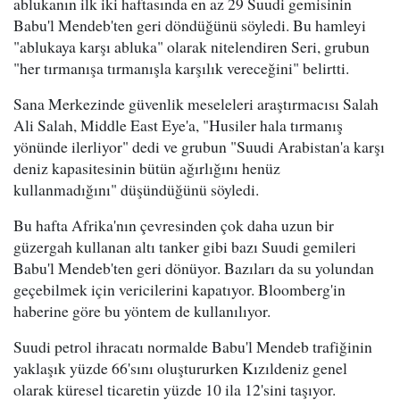
ablukanın ilk iki haftasında en az 29 Suudi gemisinin
Babu'l Mendeb'ten geri döndüğünü söyledi. Bu hamleyi
"ablukaya karşı abluka" olarak nitelendiren Seri, grubun
"her tırmanışa tırmanışla karşılık vereceğini" belirtti.
Sana Merkezinde güvenlik meseleleri araştırmacısı Salah
Ali Salah, Middle East Eye'a, "Husiler hala tırmanış
yönünde ilerliyor" dedi ve grubun "Suudi Arabistan'a karşı
deniz kapasitesinin bütün ağırlığını henüz
kullanmadığını" düşündüğünü söyledi.
Bu hafta Afrika'nın çevresinden çok daha uzun bir
güzergah kullanan altı tanker gibi bazı Suudi gemileri
Babu'l Mendeb'ten geri dönüyor. Bazıları da su yolundan
geçebilmek için vericilerini kapatıyor. Bloomberg'in
haberine göre bu yöntem de kullanılıyor.
Suudi petrol ihracatı normalde Babu'l Mendeb trafiğinin
yaklaşık yüzde 66'sını oluştururken Kızıldeniz genel
olarak küresel ticaretin yüzde 10 ila 12'sini taşıyor.