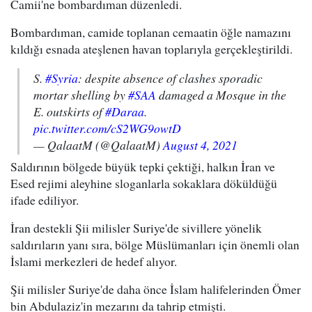
Camii'ne bombardıman düzenledi.
Bombardıman, camide toplanan cemaatin öğle namazını
kıldığı esnada ateşlenen havan toplarıyla gerçekleştirildi.
S.
#Syria
: despite absence of clashes sporadic
mortar shelling by
#SAA
damaged a Mosque in the
E. outskirts of
#Daraa
.
pic.twitter.com/cS2WG9owtD
— QalaatM (@QalaatM)
August 4, 2021
Saldırının bölgede büyük tepki çektiği, halkın İran ve
Esed rejimi aleyhine sloganlarla sokaklara döküldüğü
ifade ediliyor.
İran destekli Şii milisler Suriye'de sivillere yönelik
saldırıların yanı sıra, bölge Müslümanları için önemli olan
İslami merkezleri de hedef alıyor.
Şii milisler Suriye'de daha önce İslam halifelerinden Ömer
bin Abdulaziz'in mezarını da tahrip etmişti.