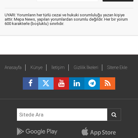
UYARI: Yorumların her türlü cezai ve hukuki sorumluluğu yazan kişiye
aittir. Mepa News, yapılan yorumlardan sorumlu değildir. Her bir yorum
600 karakterle (boşluklu) sınırlıdır.
Anasayfa
Künye
İletişim
Gizlilik İlkeleri
Sitene Ekle