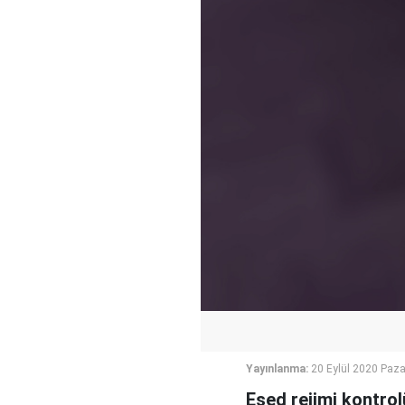
Yayınlanma:
20 Eylül 2020 Paza
Esed rejimi kontrol