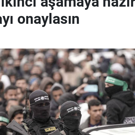
kinci aşamaya hazırız
yı onaylasın