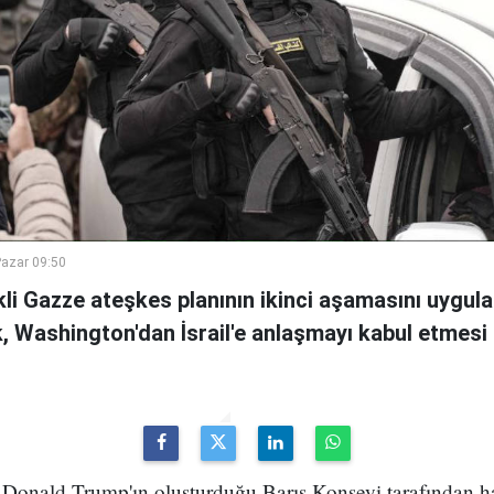
azar 09:50
i Gazze ateşkes planının ikinci aşamasını uygul
, Washington'dan İsrail'e anlaşmayı kabul etmesi 
onald Trump'ın oluşturduğu Barış Konseyi tarafından h