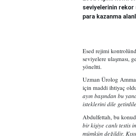
seviyelerinin rekor
para kazanma alanla
Esed rejimi kontrolünd
seviyelere ulaşması, ge
yöneltti.
Uzman Ürolog Ammar 
için maddi ihtiyaç old
ayın başından bu yana 
isteklerini dile getirdil
Abdulfettah, bu konuda
bir kişiye canlı testis
mümkün değildir. Kısır