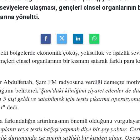
 seviyelere ulaşması, gençleri cinsel organlarının 
rına yöneltti.
eki bölgelerde ekonomik çöküş, yoksulluk ve işsizlik sevi
nçleri cinsel organlarının bir kısmını satarak farklı para
Abdulfettah, Şam FM radyosuna verdiği demeçte motiv
Şam'daki kliniğimi ziyaret edenler de da
uğunu belirterek"
5 kişi geldi ve satabilmek için testis çıkarma operasyonu
er
" dedi.
 farkındalığın artırılmasının önemli olduğunu vurgulayar
 implantı veya testis bağışı yapmak diye bir şey yoktur. Ce
lık durumunda ise sperm sağlıklı bir kişiden alınır. Oper