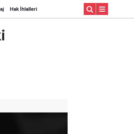
aj
Hak İhlalleri
i