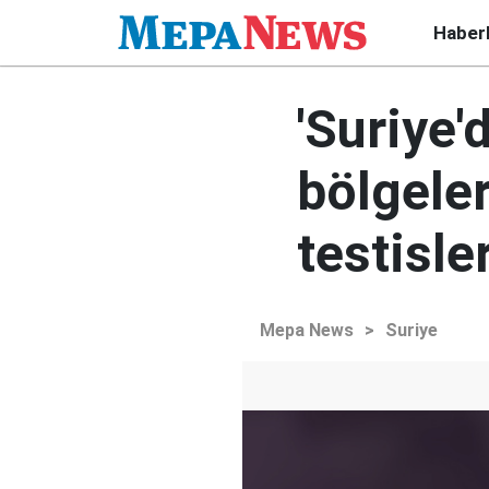
Haber
'Suriye'
bölgeler
testisler
Mepa News
>
Suriye