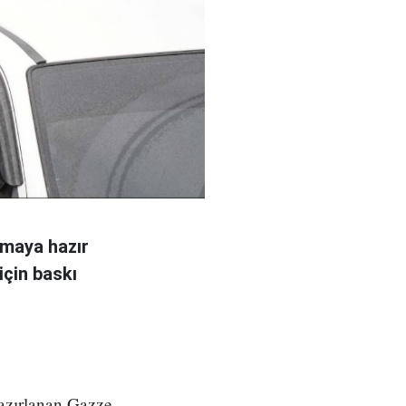
amaya hazır
için baskı
azırlanan Gazze