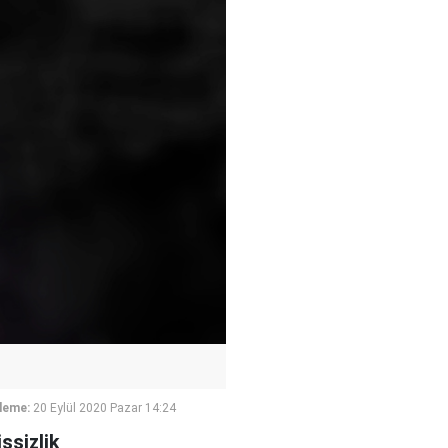
leme:
20 Eylül 2020 Pazar 14:24
şsizlik