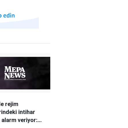
de rejim
indeki intihar
 alarm veriyor:
k gençler