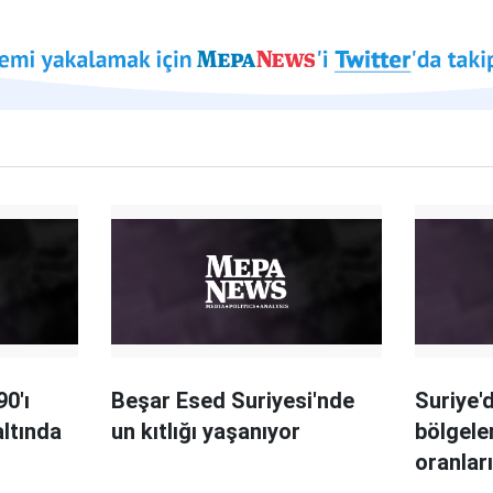
90'ı
Beşar Esed Suriyesi'nde
Suriye'
altında
un kıtlığı yaşanıyor
bölgeler
oranları
Çoğunlu