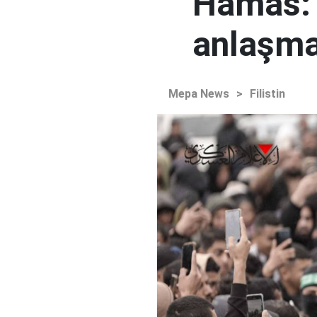
Hamas: İ
anlaşma
Mepa News
>
Filistin