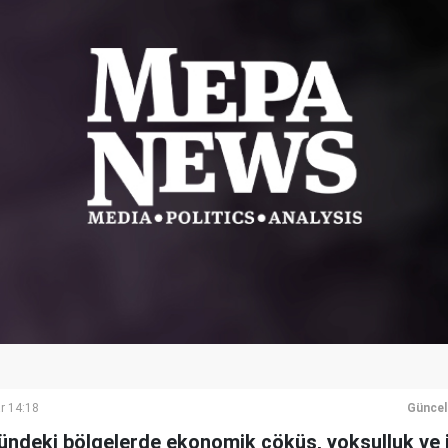
r 14:18
Güncel
ündeki bölgelerde ekonomik çöküş, yoksulluk ve i