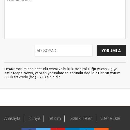
UYARI: Yorumların her türlü cezai ve hukuki sorumluluğu yazan kişiye
aittir. Mepa News, yapılan yorumlardan sorumlu değildir. Her bir yorum
600 karakterle (boşluklu) sınırlıdır.
Anasayfa
Künye
İletişim
Gizlilik İlkeleri
Sitene Ekle