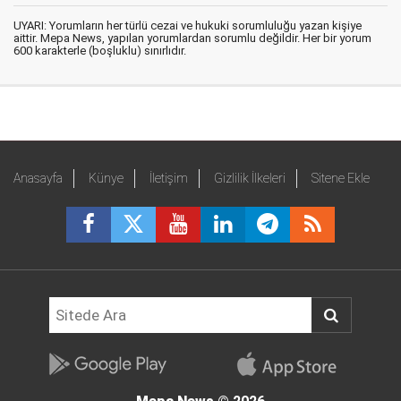
UYARI: Yorumların her türlü cezai ve hukuki sorumluluğu yazan kişiye
aittir. Mepa News, yapılan yorumlardan sorumlu değildir. Her bir yorum
600 karakterle (boşluklu) sınırlıdır.
Anasayfa
Künye
İletişim
Gizlilik İlkeleri
Sitene Ekle