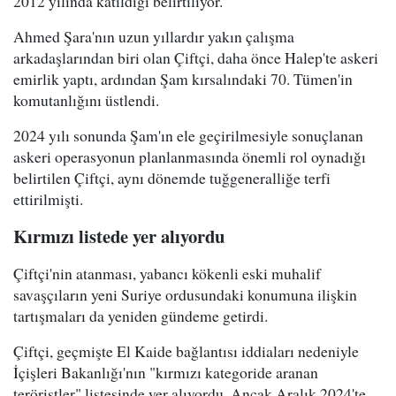
2012 yılında katıldığı belirtiliyor.
Ahmed Şara'nın uzun yıllardır yakın çalışma
arkadaşlarından biri olan Çiftçi, daha önce Halep'te askeri
emirlik yaptı, ardından Şam kırsalındaki 70. Tümen'in
komutanlığını üstlendi.
2024 yılı sonunda Şam'ın ele geçirilmesiyle sonuçlanan
askeri operasyonun planlanmasında önemli rol oynadığı
belirtilen Çiftçi, aynı dönemde tuğgeneralliğe terfi
ettirilmişti.
Kırmızı listede yer alıyordu
Çiftçi'nin atanması, yabancı kökenli eski muhalif
savaşçıların yeni Suriye ordusundaki konumuna ilişkin
tartışmaları da yeniden gündeme getirdi.
Çiftçi, geçmişte El Kaide bağlantısı iddiaları nedeniyle
İçişleri Bakanlığı'nın "kırmızı kategoride aranan
teröristler" listesinde yer alıyordu. Ancak Aralık 2024'te