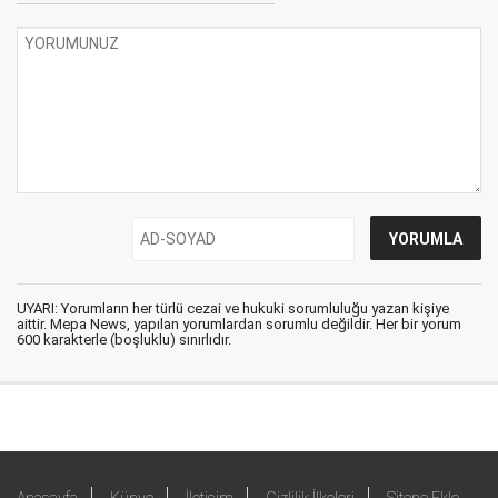
UYARI: Yorumların her türlü cezai ve hukuki sorumluluğu yazan kişiye
aittir. Mepa News, yapılan yorumlardan sorumlu değildir. Her bir yorum
600 karakterle (boşluklu) sınırlıdır.
Anasayfa
Künye
İletişim
Gizlilik İlkeleri
Sitene Ekle