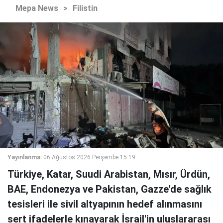
Mepa News
>
Filistin
Yayınlanma:
06 Ağustos 2026 Perşembe 15:19
Türkiye, Katar, Suudi Arabistan, Mısır, Ürdün,
BAE, Endonezya ve Pakistan, Gazze'de sağlık
tesisleri ile sivil altyapının hedef alınmasını
sert ifadelerle kınayarak İsrail'in uluslararası