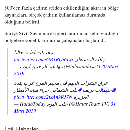
500'den fazla çadırın selden etkilendiğini aktaran bölge
kaynakları, birçok çadırın kullanılamaz durumda
olduğunu belirtti.
Suriye Sivil Savunma ekipleri tarafından selin vurduğu
bölgelere yönelik kurtarma çalışmaları başlatıldı.
مخيمات اطمة حاليا
pic.twitter.com/GB1RQt6Lyi
والله المستعان
— مها عبد الرحمن ايوب (@talasatalasa1)
30 Mart
2019
غرق عشرات الخيم في مخيم المرج غرب بلدة
#احتيملات
بريف
#حلب
الشمالي جراء مياه الأمطار
pic.twitter.com/2txAnkRJ7N
الغزيرة
— HalabToday حلب اليوم (@HalabTodayTV)
31
Mart 2019
İlgili Haberler