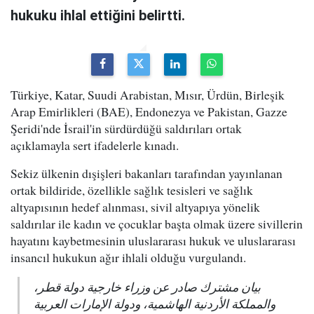
hukuku ihlal ettiğini belirtti.
Türkiye, Katar, Suudi Arabistan, Mısır, Ürdün, Birleşik
Arap Emirlikleri (BAE), Endonezya ve Pakistan, Gazze
Şeridi'nde İsrail'in sürdürdüğü saldırıları ortak
açıklamayla sert ifadelerle kınadı.
Sekiz ülkenin dışişleri bakanları tarafından yayınlanan
ortak bildiride, özellikle sağlık tesisleri ve sağlık
altyapısının hedef alınması, sivil altyapıya yönelik
saldırılar ile kadın ve çocuklar başta olmak üzere sivillerin
hayatını kaybetmesinin uluslararası hukuk ve uluslararası
insancıl hukukun ağır ihlali olduğu vurgulandı.
بيان مشترك صادر عن وزراء خارجية دولة قطر،
والمملكة الأردنية الهاشمية، ودولة الإمارات العربية