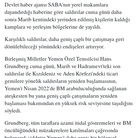
Devlet haber ajansı SABA'nın yerel makamlara
dayandırdığı haberine göre saldırılar cuma günü daha
sonra Marib kentindeki yerinden edilmiş kişilerin kaldığı
kamplara ve yerleşim bölgelerine de yayıldı.
Karşılıklı saldırılar, daha geniş çaplı bir çatışmaya geri
dönülebileceği yönündeki endişeleri artırıyor.
Birleşmiş Milletler Yemen Özel Temsilcisi Hans
Grundberg cuma günü, Marib ve Hadramevt'teki son
saldırılar ile Kızıldeniz ve Aden Körfezi'ndeki ticari
gemilere yönelik saldırıların yeniden başlamasının,
Yemen'i Nisan 2022'de BM arabuluculuğunda sağlanan
ateşkesten bu yana geniş çaplı çatışmaların yeniden
başlaması bakımından en yüksek risk seviyesine taşıdığını
söyledi.
Grundberg, tüm taraflara azami itidal göstermeleri ve BM
öncülüğündeki müzakerelere katılmaları çağrısında
bulunarak şiddetin Yemen'i daha geniş bir bölgesel