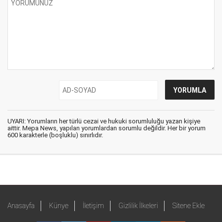
UYARI: Yorumların her türlü cezai ve hukuki sorumluluğu yazan kişiye
aittir. Mepa News, yapılan yorumlardan sorumlu değildir. Her bir yorum
600 karakterle (boşluklu) sınırlıdır.
Anasayfa
Künye
İletişim
Gizlilik İlkeleri
Sitene Ekle