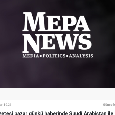
ar 10:26
Güncell
etesi pazar günkü haberinde Suudi Arabistan ile İr