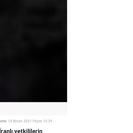
eme:
18 Nisan 2021 Pazar 10:39
anlı yetkililerin