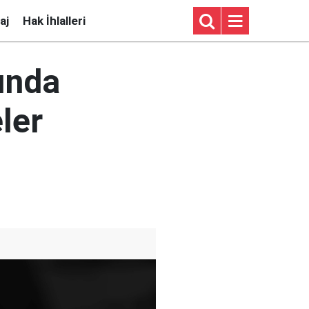
aj
Hak İhlalleri
sında
ler