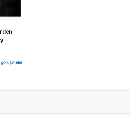
erden
eş
n görüşmeler