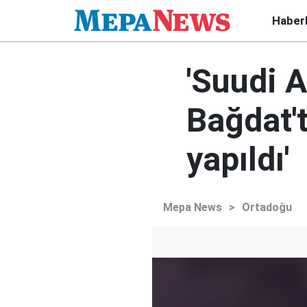
Haber
'Suudi A
Bağdat'
yapıldı'
Mepa News
>
Ortadoğu