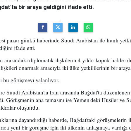
dat'ta bir araya geldiğini ifade etti.
si pazar günkü haberinde Suudi Arabistan ile İranlı yetkili
iğini ifade etti.
n arasındaki diplomatik ilişkilerin 4 yıldır kopuk halde ol
lişkileri onarmak amacıyla iki ülke yetkililerinin bir araya 
i bu görüşmeyi yalanlıyor.
re Suudi Arabistan'la İran arasında Bağdat'ta düzenlenen
ldi. Görüşmenin ana temasını ise Yemen'deki Husiler ve S
ldırılar oluşturdu.
klarına dayandırdığı haberde, Bağdat'taki görüşmelerin i
Ayrıca yeni bir görüşme için iki ülkenin anlaşmaya vardığı