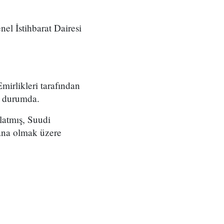
el İstihbarat Dairesi
irlikleri tarafından
ş durumda.
latmış, Suudi
Sana olmak üzere