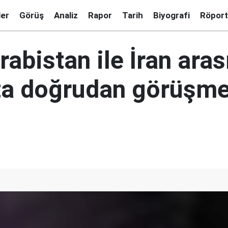
ler
Görüş
Analiz
Rapor
Tarih
Biyografi
Röport
rabistan ile İran ara
ta doğrudan görüşme