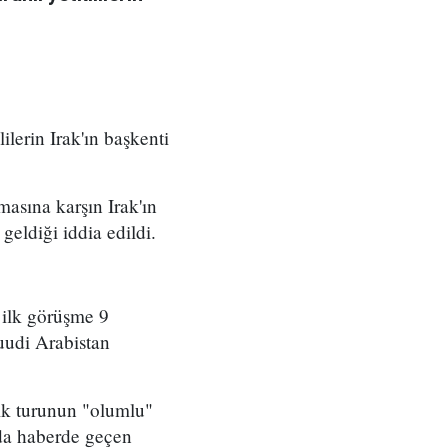
lerin Irak'ın başkenti
masına karşın Irak'ın
geldiği iddia edildi.
 ilk görüşme 9
uudi Arabistan
lk turunun "olumlu"
 da haberde geçen