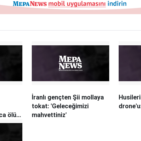
İranlı gençten Şii mollaya
Husiler
tokat: 'Geleceğimizi
drone'
ca ölü
mahvettiniz'