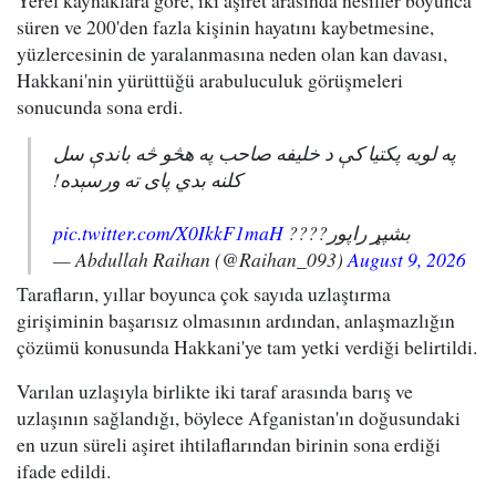
süren ve 200'den fazla kişinin hayatını kaybetmesine,
yüzlercesinin de yaralanmasına neden olan kan davası,
Hakkani'nin yürüttüğü arabuluculuk görüşmeleri
sonucunda sona erdi.
په لویه پکتیا کې د خلیفه صاحب په هڅو څه باندې سل
کلنه بدي پای ته ورسېده!
pic.twitter.com/X0IkkF1maH
بشپړ راپور????
— Abdullah Raihan (@Raihan_093)
August 9, 2026
Tarafların, yıllar boyunca çok sayıda uzlaştırma
girişiminin başarısız olmasının ardından, anlaşmazlığın
çözümü konusunda Hakkani'ye tam yetki verdiği belirtildi.
Varılan uzlaşıyla birlikte iki taraf arasında barış ve
uzlaşının sağlandığı, böylece Afganistan'ın doğusundaki
en uzun süreli aşiret ihtilaflarından birinin sona erdiği
ifade edildi.