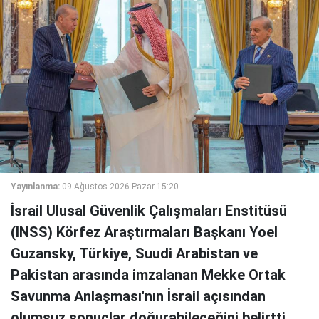
Yayınlanma:
09 Ağustos 2026 Pazar 15:20
İsrail Ulusal Güvenlik Çalışmaları Enstitüsü
(INSS) Körfez Araştırmaları Başkanı Yoel
Guzansky, Türkiye, Suudi Arabistan ve
Pakistan arasında imzalanan Mekke Ortak
Savunma Anlaşması'nın İsrail açısından
olumsuz sonuçlar doğurabileceğini belirtti.