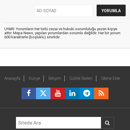
UYARI: Yorumların her türlü cezai ve hukuki sorumluluğu yazan kişiye
aittir. Mepa News, yapılan yorumlardan sorumlu değildir. Her bir yorum
600 karakterle (boşluklu) sınırlıdır.
Anasayfa
Künye
İletişim
Gizlilik İlkeleri
Sitene Ekle