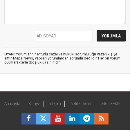
UYARI: Yorumların her türlü cezai ve hukuki sorumluluğu yazan kişiye
aittir. Mepa News, yapılan yorumlardan sorumlu değildir. Her bir yorum
600 karakterle (boşluklu) sınırlıdır.
Anasayfa
Künye
İletişim
Gizlilik İlkeleri
Sitene Ekle