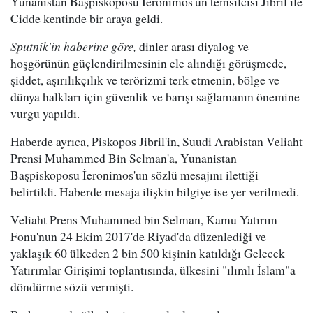
Yunanistan Başpiskoposu İeronimos'un temsilcisi Jibril ile
Cidde kentinde bir araya geldi.
Sputnik'in haberine göre,
dinler arası diyalog ve
hoşgörünün güçlendirilmesinin ele alındığı görüşmede,
şiddet, aşırılıkçılık ve terörizmi terk etmenin, bölge ve
dünya halkları için güvenlik ve barışı sağlamanın önemine
vurgu yapıldı.
Haberde ayrıca, Piskopos Jibril'in, Suudi Arabistan Veliaht
Prensi Muhammed Bin Selman'a, Yunanistan
Başpiskoposu İeronimos'un sözlü mesajını ilettiği
belirtildi. Haberde mesaja ilişkin bilgiye ise yer verilmedi.
Veliaht Prens Muhammed bin Selman, Kamu Yatırım
Fonu'nun 24 Ekim 2017'de Riyad'da düzenlediği ve
yaklaşık 60 ülkeden 2 bin 500 kişinin katıldığı Gelecek
Yatırımlar Girişimi toplantısında, ülkesini "ılımlı İslam"a
döndürme sözü vermişti.