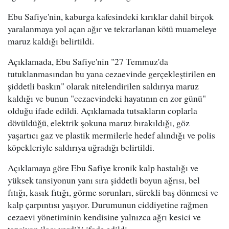
Ebu Safiye'nin, kaburga kafesindeki kırıklar dahil birçok
yaralanmaya yol açan ağır ve tekrarlanan kötü muameleye
maruz kaldığı belirtildi.
Açıklamada, Ebu Safiye'nin "27 Temmuz'da
tutuklanmasından bu yana cezaevinde gerçekleştirilen en
şiddetli baskın" olarak nitelendirilen saldırıya maruz
kaldığı ve bunun "cezaevindeki hayatının en zor günü"
olduğu ifade edildi. Açıklamada tutsakların coplarla
dövüldüğü, elektrik şokuna maruz bırakıldığı, göz
yaşartıcı gaz ve plastik mermilerle hedef alındığı ve polis
köpekleriyle saldırıya uğradığı belirtildi.
Açıklamaya göre Ebu Safiye kronik kalp hastalığı ve
yüksek tansiyonun yanı sıra şiddetli boyun ağrısı, bel
fıtığı, kasık fıtığı, görme sorunları, sürekli baş dönmesi ve
kalp çarpıntısı yaşıyor. Durumunun ciddiyetine rağmen
cezaevi yönetiminin kendisine yalnızca ağrı kesici ve
tansiyon ilacı verdiği ifade edildi.