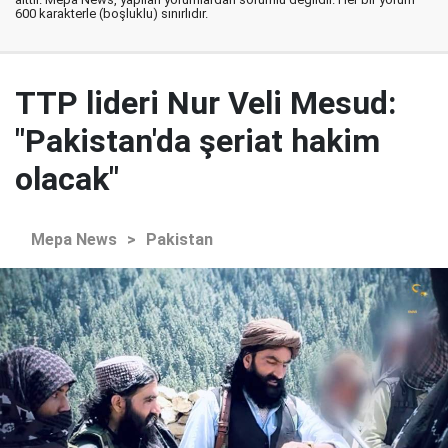
600 karakterle (boşluklu) sınırlıdır.
TTP lideri Nur Veli Mesud:
"Pakistan'da şeriat hakim
olacak"
Mepa News
>
Pakistan