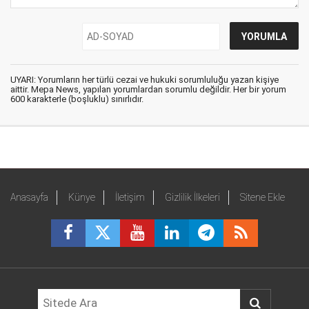
UYARI: Yorumların her türlü cezai ve hukuki sorumluluğu yazan kişiye
aittir. Mepa News, yapılan yorumlardan sorumlu değildir. Her bir yorum
600 karakterle (boşluklu) sınırlıdır.
Anasayfa
Künye
İletişim
Gizlilik İlkeleri
Sitene Ekle