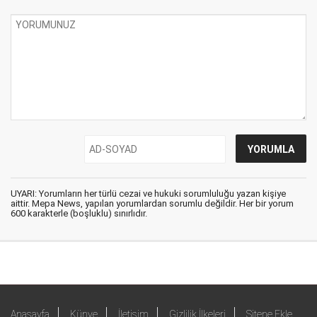
UYARI: Yorumların her türlü cezai ve hukuki sorumluluğu yazan kişiye
aittir. Mepa News, yapılan yorumlardan sorumlu değildir. Her bir yorum
600 karakterle (boşluklu) sınırlıdır.
Anasayfa
Künye
İletişim
Gizlilik İlkeleri
Sitene Ekle