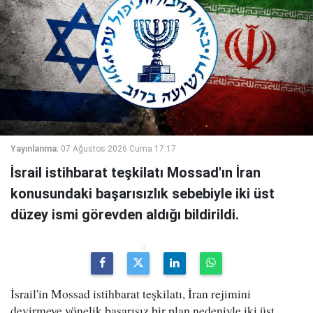
Yayınlanma:
07 Ağustos 2026 Cuma 17:17
İsrail istihbarat teşkilatı Mossad'ın İran
konusundaki başarısızlık sebebiyle iki üst
düzey ismi görevden aldığı bildirildi.
İsrail'in Mossad istihbarat teşkilatı, İran rejimini
devirmeye yönelik başarısız bir plan nedeniyle iki üst