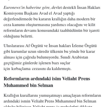
Euronews'in haberine göre, d
evlet destekli İnsan Hakları
Komisyonu Başkanı Avad el Avad yaptığı
değerlendirmede bu kararın krallığın daha modern bir
ceza kanunu oluşturmasına yardımcı olacağını ve kilit
reformların devamı konusundaki taahhüdünün bir işareti
olduğunu belirtti.
Uluslararası Af Örgütü ve İnsan hakları İzleme Örgütü
gibi kurumlar uzun süredir ülkenin bu yönde bir karar
alması için çağrıda bulunuyordu. Suudi Arabistan
geçtiğimiz günlerde işlenen bazı suçlar
için kırbaçlama cezasını da kaldırmıştı.
Reformların ardındaki isim Veliaht Prens
Muhammed bin Selman
Krallığın kurallarını yumuşatmayı amaçlayan reformların
ardındaki ismin Veliaht Prens Muhammed bin Selman
olduğu biliniyor. Veliaht prens iç muhalefeti dikkate