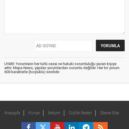
UYARI: Yorumların her türlü cezai ve hukuki sorumluluğu yazan kişiye
aittir. Mepa News, yapılan yorumlardan sorumlu değildir. Her bir yorum
600 karakterle (boşluklu) sınırlıdır.
Anasayfa
Künye
İletişim
Gizlilik İlkeleri
Sitene Ekle