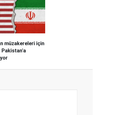
an müzakereleri için
i Pakistan'a
iyor