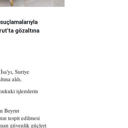
 suçlamalarıyla
rut'ta gözaltına
İsa'yı, Suriye
tına aldı.
 hukuki işlemlerin
in Beyrut
ın tespit edilmesi
nan güvenlik güçleri