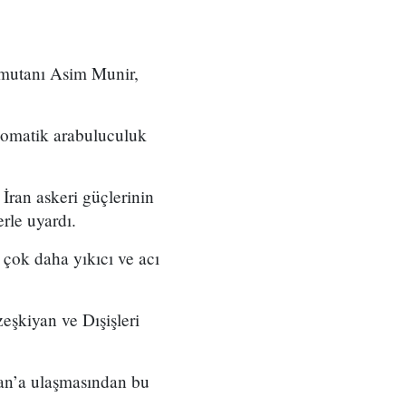
omutanı Asim Munir,
lomatik arabuluculuk
ran askeri güçlerinin
rle uyardı.
 çok daha yıkıcı ve acı
şkiyan ve Dışişleri
an’a ulaşmasından bu