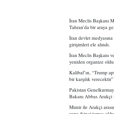
İran Meclis Başkanı 
Tahran’da bir araya ge
İran devlet medyasına
girişimleri ele alındı.
İran Meclis Başkanı v
yeniden organize oldu
Kalibaf’ın, “Trump apt
bir karşılık verecektir”
Pakistan Genelkurmay 
Bakanı Abbas Arakçi il
Munir ile Arakçi aras
yana ikinci temas olduğ