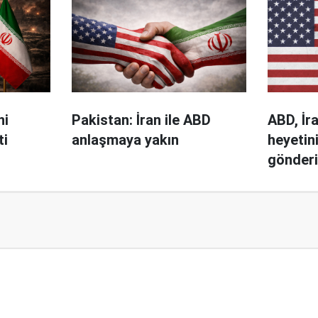
ni
Pakistan: İran ile ABD
ABD, İr
ti
anlaşmaya yakın
heyetin
gönder