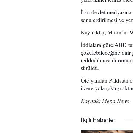
İran devlet medyasına 
sona erdirilmesi ve ye
Kaynaklar, Munir’in Wa
İddialara göre ABD tar
çözülebileceğine dair 
reddedilmesi durumund
sürüldü.
Öte yandan Pakistan’d
üzere yola çıktığı aktar
Kaynak: Mepa News
İlgili Haberler