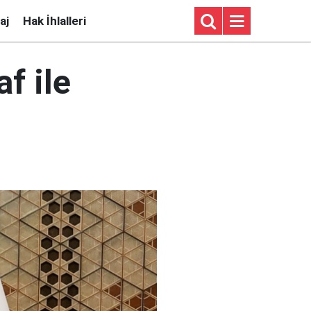
aj
Hak İhlalleri
f ile