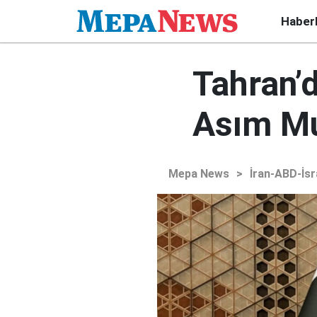
Haber
Tahran’d
Asım Mu
Mepa News
>
İran-ABD-İsr