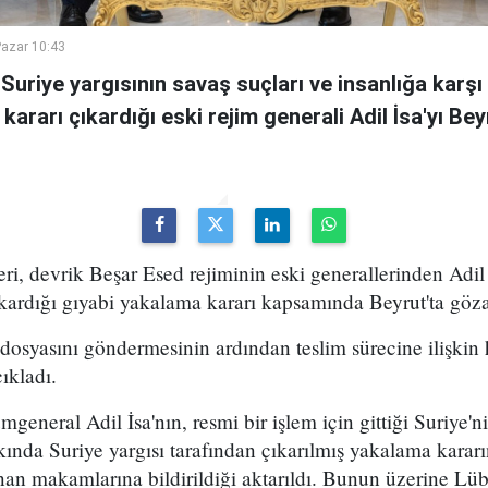
azar 10:43
uriye yargısının savaş suçları ve insanlığa karşı
ararı çıkardığı eski rejim generali Adil İsa'yı Bey
i, devrik Beşar Esed rejiminin eski generallerinden Adil 
kardığı gıyabi yakalama kararı kapsamında Beyrut'ta gözal
e dosyasını göndermesinin ardından teslim sürecine ilişkin
ıkladı.
general Adil İsa'nın, resmi bir işlem için gittiği Suriye'n
ında Suriye yargısı tarafından çıkarılmış yakalama kararın
n makamlarına bildirildiği aktarıldı. Bunun üzerine Lüb