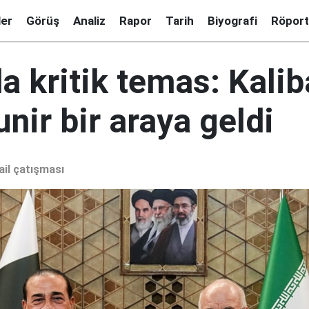
ler
Görüş
Analiz
Rapor
Tarih
Biyografi
Röport
a kritik temas: Kaliba
nir bir araya geldi
ail çatışması