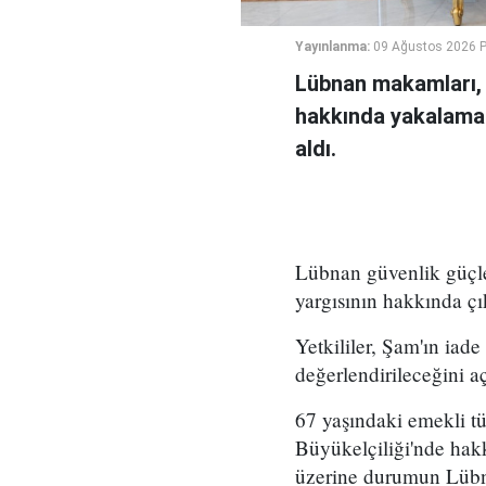
Yayınlanma:
09 Ağustos 2026 P
Lübnan makamları, S
hakkında yakalama k
aldı.
Lübnan güvenlik güçler
yargısının hakkında çı
Yetkililer, Şam'ın iad
değerlendirileceğini aç
67 yaşındaki emekli tüm
Büyükelçiliği'nde hakk
üzerine durumun Lübna