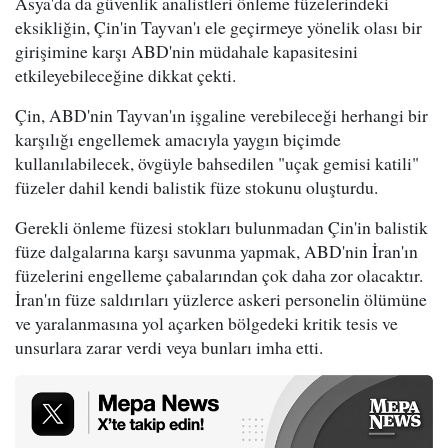
Asya'da da güvenlik analistleri önleme füzelerindeki
eksikliğin, Çin'in Tayvan'ı ele geçirmeye yönelik olası bir
girişimine karşı ABD'nin müdahale kapasitesini
etkileyebileceğine dikkat çekti.
Çin, ABD'nin Tayvan'ın işgaline verebileceği herhangi bir
karşılığı engellemek amacıyla yaygın biçimde
kullanılabilecek, övgüyle bahsedilen "uçak gemisi katili"
füzeler dahil kendi balistik füze stokunu oluşturdu.
Gerekli önleme füzesi stokları bulunmadan Çin'in balistik
füze dalgalarına karşı savunma yapmak, ABD'nin İran'ın
füzelerini engelleme çabalarından çok daha zor olacaktır.
İran'ın füze saldırıları yüzlerce askeri personelin ölümüne
ve yaralanmasına yol açarken bölgedeki kritik tesis ve
unsurlara zarar verdi veya bunları imha etti.