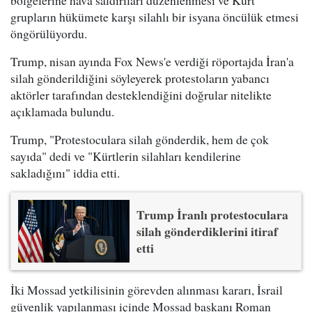
grupların hükümete karşı silahlı bir isyana öncülük etmesi
öngörülüyordu.
Trump, nisan ayında Fox News'e verdiği röportajda İran'a
silah gönderildiğini söyleyerek protestoların yabancı
aktörler tarafından desteklendiğini doğrular nitelikte
açıklamada bulundu.
Trump, "Protestoculara silah gönderdik, hem de çok
sayıda" dedi ve "Kürtlerin silahları kendilerine
sakladığını" iddia etti.
Trump İranlı protestoculara
silah gönderdiklerini itiraf
etti
İki Mossad yetkilisinin görevden alınması kararı, İsrail
güvenlik yapılanması içinde Mossad başkanı Roman