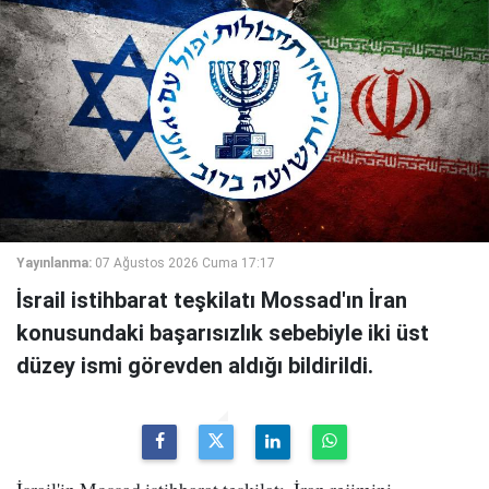
Yayınlanma:
07 Ağustos 2026 Cuma 17:17
İsrail istihbarat teşkilatı Mossad'ın İran
konusundaki başarısızlık sebebiyle iki üst
düzey ismi görevden aldığı bildirildi.
İsrail'in Mossad istihbarat teşkilatı, İran rejimini