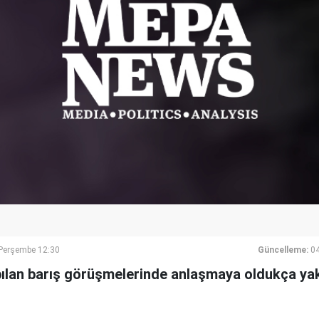
erşembe 12:30
Güncelleme:
0
pılan barış görüşmelerinde anlaşmaya oldukça yak