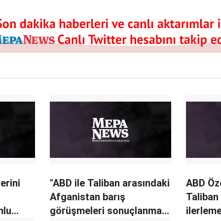
erini
"ABD ile Taliban arasındaki
ABD Öze
Afganistan barış
Taliban
mlu
görüşmeleri sonuçlanmak
ilerlem