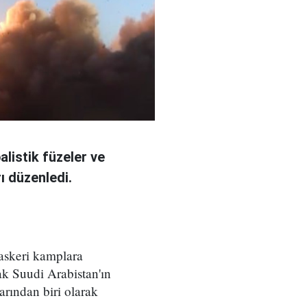
alistik füzeler ve
ı düzenledi.
askeri kamplara
rak Suudi Arabistan'ın
larından biri olarak