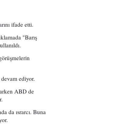
nı ifade etti.
çıklamada "Barış
llanıldı.
 görüşmelerin
e devam ediyor.
oşarken ABD de
r.
da da ısrarcı. Buna
yor.