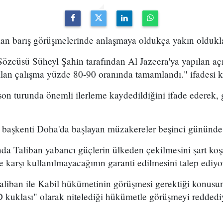
an barış görüşmelerinde anlaşmaya oldukça yakın oldukları
 Sözcüsü Süheyl Şahin tarafından Al Jazeera'ya yapılan a
lan çalışma yüzde 80-90 oranında tamamlandı." ifadesi ku
son turunda önemli ilerleme kaydedildiğini ifade ederek,
.
n başkenti Doha'da başlayan müzakereler beşinci gününd
a Taliban yabancı güçlerin ülkeden çekilmesini şart k
e karşı kullanılmayacağının garanti edilmesini talep ediyo
ban ile Kabil hükümetinin görüşmesi gerektiği konusun
kuklası" olarak nitelediği hükümetle görüşmeyi reddedi