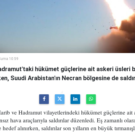
Cuma 10:59
adramut'taki hükümet güçlerine ait askeri üsleri b
rken, Suudi Arabistan'ın Necran bölgesine de saldır
arib ve Hadramut vilayetlerindeki hükümet güçlerine ait 
ansız hava araçlarıyla saldırılar düzenledi. Eş zamanlı ola
 hedef alınırken, saldırılar son yılların en büyük tırmanış