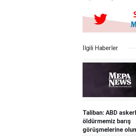
İlgili Haberler
Taliban: ABD askerl
öldürmemiz barış
görüşmelerine olu