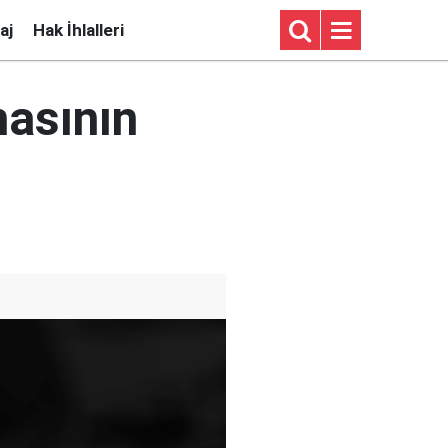
aj
Hak İhlalleri
masının