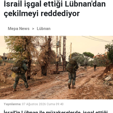
İsrail işgal ettiği Lübnan'dan
çekilmeyi reddediyor
Mepa News
>
Lübnan
Yayınlanma:
07 Ağustos 2026 Cuma 09:40
İsrail'in Lübnan ile müzakerelerde, işgal ettiği