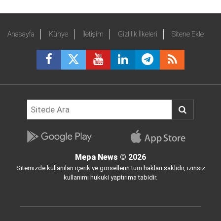
Anasayfa
Künye
İletişim
Gizlilik İlkeleri
Sitene Ekle
Mepa News
© 2026
Sitemizde kullanılan içerik ve görsellerin tüm hakları saklıdır, izinsiz
kullanımı hukuki yaptırıma tabidir.