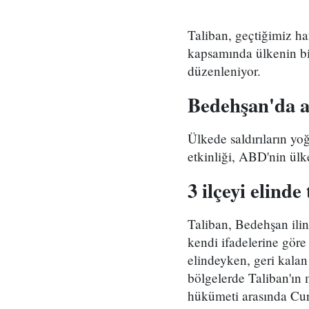
Taliban, geçtiğimiz h
kapsamında ülkenin bir
düzenleniyor.
Bedehşan'da ar
Ülkede saldırıların yo
etkinliği, ABD'nin ülk
3 ilçeyi elind
Taliban, Bedehşan ilin
kendi ifadelerine göre
elindeyken, geri kalan
bölgelerde Taliban'ın 
hükümeti arasında Cur