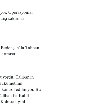
iyor. Operasyonlar
rşı saldırılar
i. Bedehşan'da Taliban
artmıştı.
tuyordu. Taliban'ın
 hükümetinin
 kontrol edilmiyor. Bu
aliban ile Kabil
Kohistan gibi