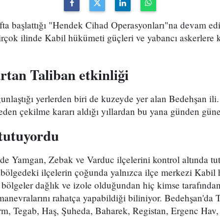
afta başlattığı "Hendek Cihad Operasyonları"na devam ed
çok ilinde Kabil hükümeti güçleri ve yabancı askerlere ka
tan Taliban etkinliği
ğunlaştığı yerlerden biri de kuzeyde yer alan Bedehşan il
eden çekilme kararı aldığı yıllardan bu yana günden güne 
e tutuyordu
de Yamgan, Zebak ve Varduc ilçelerini kontrol altında tu
 bölgedeki ilçelerin çoğunda yalnızca ilçe merkezi Kabil
 bölgeler dağlık ve izole olduğundan hiç kimse tarafından
manevralarını rahatça yapabildiği biliniyor. Bedehşan'da T
m, Tegab, Haş, Şuheda, Baharek, Registan, Ergenc Hav, 