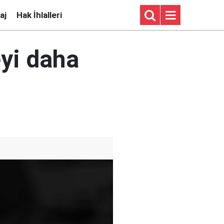
aj
Hak İhlalleri
eyi daha