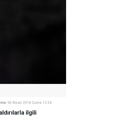
eme:
06 Nisan 2018 Cuma 13:24
ırılarla ilgili