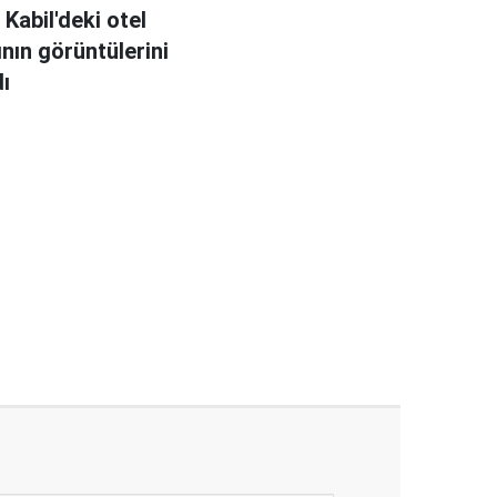
 Kabil'deki otel
ının görüntülerini
dı