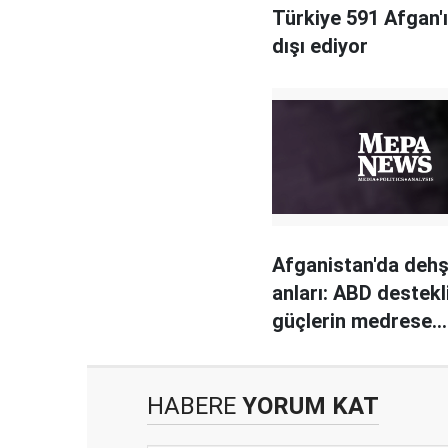
Türkiye 591 Afgan'ı
dışı ediyor
Afganistan'da deh
anları: ABD destekl
güçlerin medrese
bombardımanında 
fazla kişi öldü
HABERE
YORUM KAT