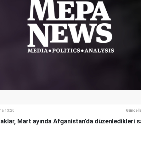
ma 13:20
Güncell
aklar, Mart ayında Afganistan'da düzenledikleri sald
.