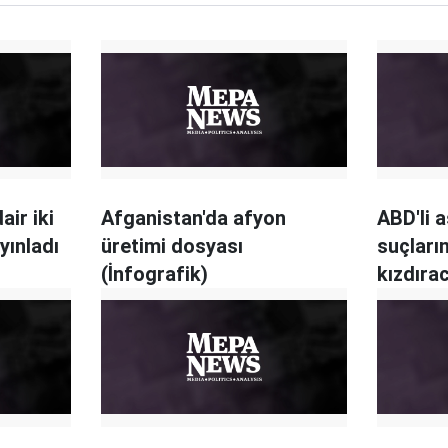
air iki
Afganistan'da afyon
ABD'li 
yınladı
üretimi dosyası
suçların
(İnfografik)
kızdıra