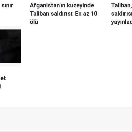
 sınır
Afganistan'ın kuzeyinde
Taliban,
Taliban saldırısı: En az 10
saldırıs
ölü
yayınla
şet
i
100'den