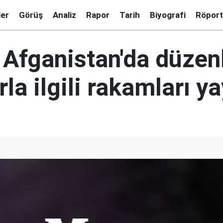
ler
Görüş
Analiz
Rapor
Tarih
Biyografi
Röport
 Afganistan'da düzen
rla ilgili rakamları y