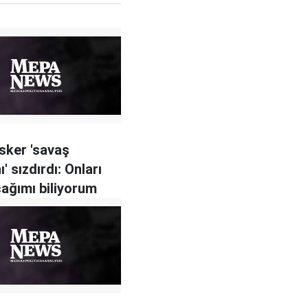
asker 'savaş
ı' sızdırdı: Onları
cağımı biliyorum