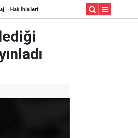
aj
Hak İhlalleri
lediği
ayınladı