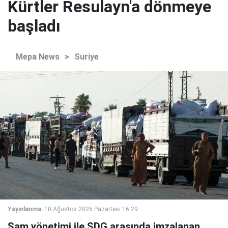
Kürtler Resulayn'a dönmeye
başladı
Mepa News
>
Suriye
Yayınlanma:
10 Ağustos 2026 Pazartesi 16:29
Şam yönetimi ile SDG arasında imzalanan