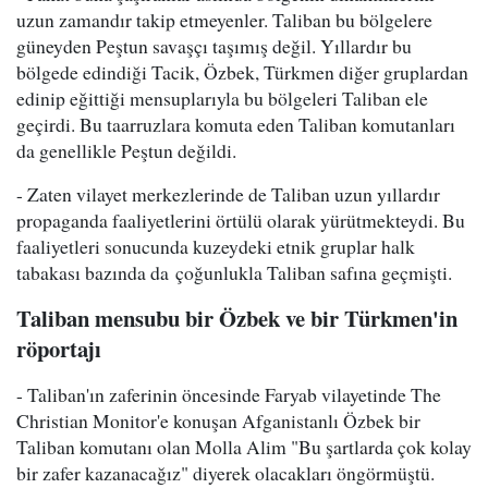
uzun zamandır takip etmeyenler. Taliban bu bölgelere
güneyden Peştun savaşçı taşımış değil. Yıllardır bu
bölgede edindiği Tacik, Özbek, Türkmen diğer gruplardan
edinip eğittiği mensuplarıyla bu bölgeleri Taliban ele
geçirdi. Bu taarruzlara komuta eden Taliban komutanları
da genellikle Peştun değildi.
- Zaten vilayet merkezlerinde de Taliban uzun yıllardır
propaganda faaliyetlerini örtülü olarak yürütmekteydi. Bu
faaliyetleri sonucunda kuzeydeki etnik gruplar halk
tabakası bazında da çoğunlukla Taliban safına geçmişti.
Taliban mensubu bir Özbek ve bir Türkmen'in
röportajı
- Taliban'ın zaferinin öncesinde Faryab vilayetinde The
Christian Monitor'e konuşan Afganistanlı Özbek bir
Taliban komutanı olan Molla Alim "Bu şartlarda çok kolay
bir zafer kazanacağız" diyerek olacakları öngörmüştü.