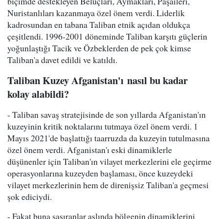
biçimde destekleyen Beluçları, Aymakları, Paşaileri,
Nuristanlıları kazanmaya özel önem verdi. Liderlik
kadrosundan en tabana Taliban etnik açıdan oldukça
çeşitlendi. 1996-2001 döneminde Taliban karşıtı güçlerin
yoğunlaştığı Tacik ve Özbeklerden de pek çok kimse
Taliban'a davet edildi ve katıldı.
Taliban Kuzey Afganistan'ı nasıl bu kadar
kolay alabildi?
- Taliban savaş stratejisinde de son yıllarda Afganistan'ın
kuzeyinin kritik noktalarını tutmaya özel önem verdi. 1
Mayıs 2021'de başlattığı taarruzda da kuzeyin tutulmasına
özel önem verdi. Afganistan'ı eski dinamiklerle
düşünenler için Taliban'ın vilayet merkezlerini ele geçirme
operasyonlarına kuzeyden başlaması, önce kuzeydeki
vilayet merkezlerinin hem de direnişsiz Taliban'a geçmesi
şok ediciydi.
- Fakat buna şaşıranlar aslında bölgenin dinamiklerini