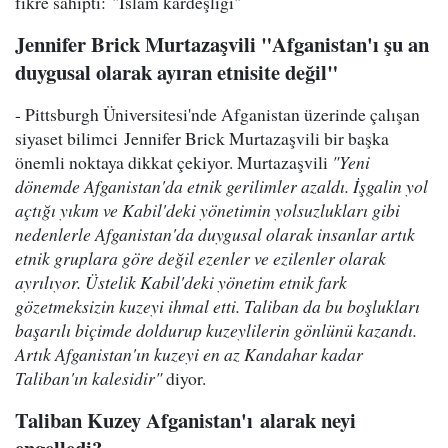
fikre sahipti: "İslam kardeşliği"
Jennifer Brick Murtazaşvili "Afganistan'ı şu an
duygusal olarak ayıran etnisite değil"
- Pittsburgh Üniversitesi'nde Afganistan üzerinde çalışan
siyaset bilimci Jennifer Brick Murtazaşvili bir başka
önemli noktaya dikkat çekiyor. Murtazaşvili
"Yeni
dönemde Afganistan'da etnik gerilimler azaldı. İşgalin yol
açtığı yıkım ve Kabil'deki yönetimin yolsuzlukları gibi
nedenlerle Afganistan'da duygusal olarak insanlar artık
etnik gruplara göre değil ezenler ve ezilenler olarak
ayrılıyor. Üstelik Kabil'deki yönetim etnik fark
gözetmeksizin kuzeyi ihmal etti. Taliban da bu boşlukları
başarılı biçimde doldurup kuzeylilerin gönlünü kazandı.
Artık Afganistan'ın kuzeyi en az Kandahar kadar
Taliban'ın kalesidir"
diyor.
Taliban Kuzey Afganistan'ı alarak neyi