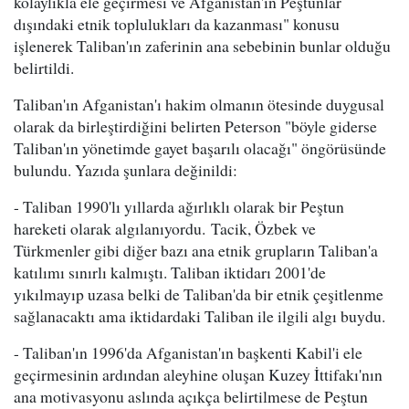
kolaylıkla ele geçirmesi ve Afganistan'ın Peştunlar
dışındaki etnik toplulukları da kazanması" konusu
işlenerek Taliban'ın zaferinin ana sebebinin bunlar olduğu
belirtildi.
Taliban'ın Afganistan'ı hakim olmanın ötesinde duygusal
olarak da birleştirdiğini belirten Peterson "böyle giderse
Taliban'ın yönetimde gayet başarılı olacağı" öngörüsünde
bulundu. Yazıda şunlara değinildi:
- Taliban 1990'lı yıllarda ağırlıklı olarak bir Peştun
hareketi olarak algılanıyordu. Tacik, Özbek ve
Türkmenler gibi diğer bazı ana etnik grupların Taliban'a
katılımı sınırlı kalmıştı. Taliban iktidarı 2001'de
yıkılmayıp uzasa belki de Taliban'da bir etnik çeşitlenme
sağlanacaktı ama iktidardaki Taliban ile ilgili algı buydu.
- Taliban'ın 1996'da Afganistan'ın başkenti Kabil'i ele
geçirmesinin ardından aleyhine oluşan Kuzey İttifakı'nın
ana motivasyonu aslında açıkça belirtilmese de Peştun