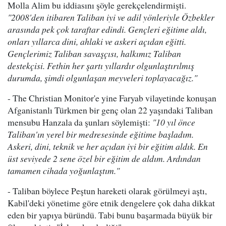
Molla Alim bu iddiasını şöyle gerekçelendirmişti.
"2008'den itibaren Taliban iyi ve adil yönleriyle Özbekler
arasında pek çok taraftar edindi. Gençleri eğitime aldı,
onları yıllarca dini, ahlaki ve askeri açıdan eğitti.
Gençlerimiz Taliban savaşçısı, halkımız Taliban
destekçisi. Fethin her şartı yıllardır olgunlaştırılmış
durumda, şimdi olgunlaşan meyveleri toplayacağız."
- The Christian Monitor'e yine Faryab vilayetinde konuşan
Afganistanlı Türkmen bir genç olan 22 yaşındaki Taliban
mensubu Hanzala da şunları söylemişti:
"10 yıl önce
Taliban'ın yerel bir medresesinde eğitime başladım.
Askeri, dini, teknik ve her açıdan iyi bir eğitim aldık. En
üst seviyede 2 sene özel bir eğitim de aldım. Ardından
tamamen cihada yoğunlaştım."
- Taliban böylece Peştun hareketi olarak görülmeyi aştı,
Kabil'deki yönetime göre etnik dengelere çok daha dikkat
eden bir yapıya büründü. Tabi bunu başarmada büyük bir