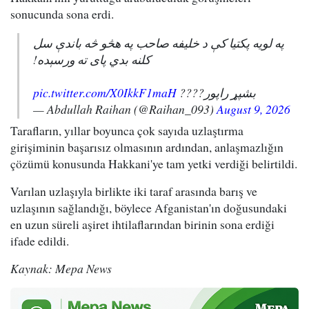
sonucunda sona erdi.
په لویه پکتیا کې د خلیفه صاحب په هڅو څه باندې سل
کلنه بدي پای ته ورسېده!
pic.twitter.com/X0IkkF1maH
بشپړ راپور????
— Abdullah Raihan (@Raihan_093)
August 9, 2026
Tarafların, yıllar boyunca çok sayıda uzlaştırma
girişiminin başarısız olmasının ardından, anlaşmazlığın
çözümü konusunda Hakkani'ye tam yetki verdiği belirtildi.
Varılan uzlaşıyla birlikte iki taraf arasında barış ve
uzlaşının sağlandığı, böylece Afganistan'ın doğusundaki
en uzun süreli aşiret ihtilaflarından birinin sona erdiği
ifade edildi.
Kaynak: Mepa News