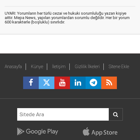
UYARI: Yorumların her türlü cezai ve hukuki sorumluluğu yazan kişiye
aittir. Mepa News, yapılan yorumlardan sorumlu değildir. Her bir yorum
600 karakterle (boşluklu) sınırlıdır.
Anasayfa
Künye
İletişim
Gizlilik İlkeleri
Sitene Ekle