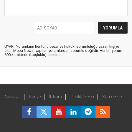
UYARI: Yorumların her türlü cezai ve hukuki sorumluluğu yazan kişiye
aittir. Mepa News, yapılan yorumlardan sorumlu değildir. Her bir yorum
600 karakterle (boşluklu) sınırlıdır.
Anasayfa
Künye
İletişim
Gizlilik İlkeleri
Sitene Ekle