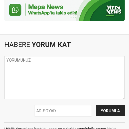
HABERE
YORUM KAT
UYARI: Yorumların her türlü cezai ve hukuki sorumluluğu yazan kişiye