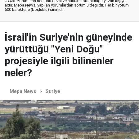
UYARI: Yorumların her türlü cezai ve hukuki sorumluluğu yazan kişiye
aittir. Mepa News, yapılan yorumlardan sorumlu değildir. Her bir yorum
600 karakterle (boşluklu) sınırlıdır.
İsrail'in Suriye'nin güneyinde
yürüttüğü "Yeni Doğu"
projesiyle ilgili bilinenler
neler?
Mepa News
>
Suriye