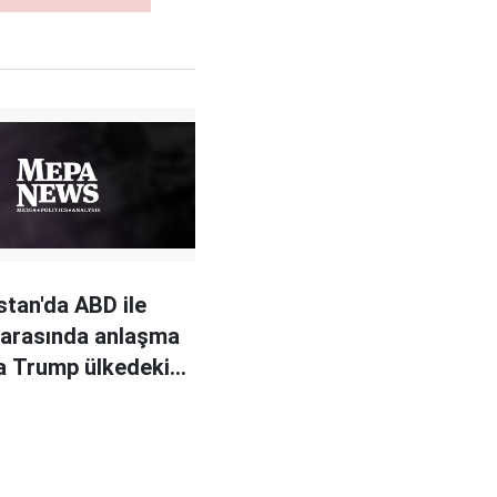
stan'da ABD ile
 arasında anlaşma
a Trump ülkedeki
ri aniden çekecek"