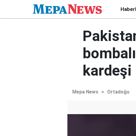
Haber
Pakista
bombalı 
kardeşi 
Mepa News
>
Ortadoğu