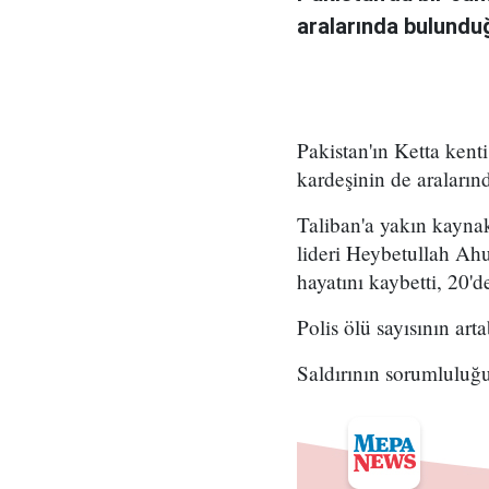
aralarında bulunduğ
Pakistan'ın Ketta kent
kardeşinin de araların
Taliban'a yakın kayna
lideri Heybetullah Ah
hayatını kaybetti, 20'd
Polis ölü sayısının art
Saldırının sorumluluğ