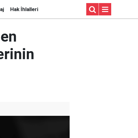
aj
Hak İhlalleri
nen
erinin