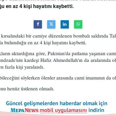
u en az 4 kişi hayatını kaybetti.
i kırsalındaki bir camiye düzenlenen bombalı saldırıda Tal
da bulunduğu en az 4 kişi hayatını kaybetti.
kların aktardığına göre, Pakistan'da patlama yaşanan ca
undzade'nin kardeşi Hafız Ahmedullah'ın da aralarında ol
en fazla kişi yaralandı.
abileceğini söylerken ölenler arasında cami imamının da ol
unu henüz üstlenen olmadı.