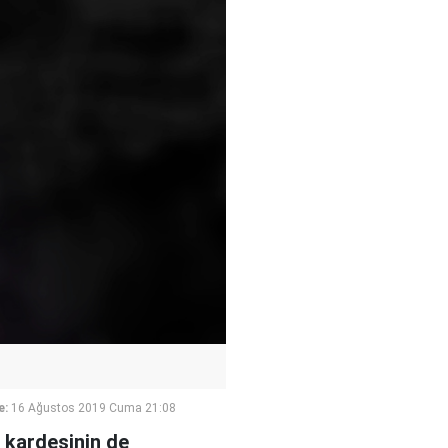
e:
16 Ağustos 2019 Cuma 21:08
n kardeşinin de