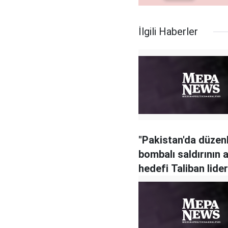
İlgili Haberler
"Pakistan'da düzen
bombalı saldırının a
hedefi Taliban lider
Ahundzade'ydi"