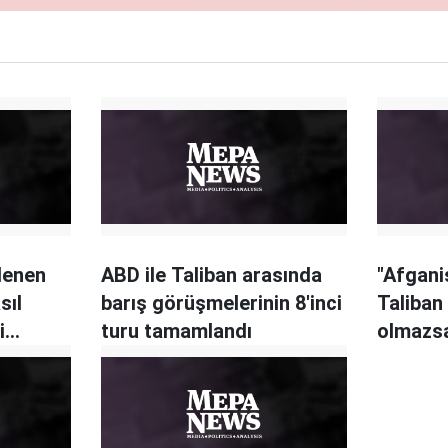
lenen
ABD ile Taliban arasında
"Afgani
sıl
barış görüşmelerinin 8'inci
Taliban
i
turu tamamlandı
olmazs
askerle