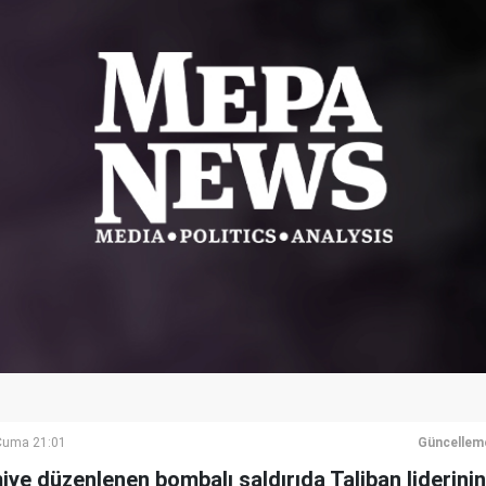
Cuma 21:01
Güncellem
iye düzenlenen bombalı saldırıda Taliban liderini