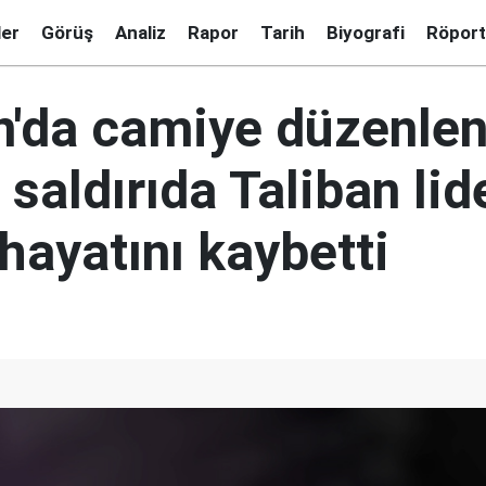
ler
Görüş
Analiz
Rapor
Tarih
Biyografi
Röport
n'da camiye düzenle
saldırıda Taliban lid
hayatını kaybetti