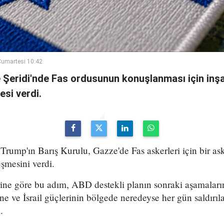
umartesi 10:42
e Şeridi'nde Fas ordusunun konuşlanması için inşa
esi verdi.
ump'ın Barış Kurulu, Gazze'de Fas askerleri için bir ask
eşmesini verdi.
ine göre bu adım, ABD destekli planın sonraki aşamaların
sine ve İsrail güçlerinin bölgede neredeyse her gün saldı
.