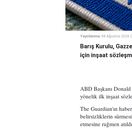
Yayınlanma:
08 Ağustos 2026 C
Barış Kurulu, Gazz
için inşaat sözleşm
ABD Başkanı Donald Tr
yönelik ilk inşaat sözl
The Guardian'ın haber
belirsizliklerin sürme
etmesine rağmen atıldı