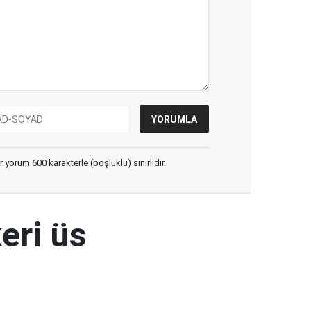
yorum 600 karakterle (boşluklu) sınırlıdır.
eri üs