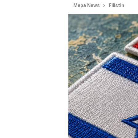
Mepa News
>
Filistin