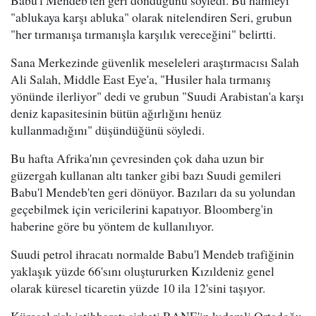
Babu'l Mendeb'ten geri döndüğünü söyledi. Bu hamleyi
"ablukaya karşı abluka" olarak nitelendiren Seri, grubun
"her tırmanışa tırmanışla karşılık vereceğini" belirtti.
Sana Merkezinde güvenlik meseleleri araştırmacısı Salah
Ali Salah, Middle East Eye'a, "Husiler hala tırmanış
yönünde ilerliyor" dedi ve grubun "Suudi Arabistan'a karşı
deniz kapasitesinin bütün ağırlığını henüz
kullanmadığını" düşündüğünü söyledi.
Bu hafta Afrika'nın çevresinden çok daha uzun bir
güzergah kullanan altı tanker gibi bazı Suudi gemileri
Babu'l Mendeb'ten geri dönüyor. Bazıları da su yolundan
geçebilmek için vericilerini kapatıyor. Bloomberg'in
haberine göre bu yöntem de kullanılıyor.
Suudi petrol ihracatı normalde Babu'l Mendeb trafiğinin
yaklaşık yüzde 66'sını oluştururken Kızıldeniz genel
olarak küresel ticaretin yüzde 10 ila 12'sini taşıyor.