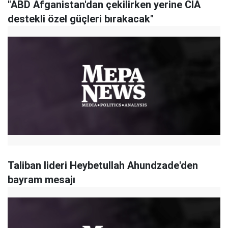
"ABD Afganistan'dan çekilirken yerine CIA
destekli özel güçleri bırakacak"
Taliban lideri Heybetullah Ahundzade'den
bayram mesajı