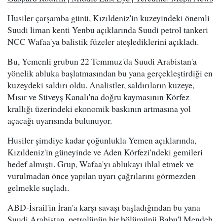
Husiler çarşamba günü, Kızıldeniz'in kuzeyindeki önemli
Suudi liman kenti Yenbu açıklarında Suudi petrol tankeri
NCC Wafaa'ya balistik füzeler ateşlediklerini açıkladı.
Bu, Yemenli grubun 22 Temmuz'da Suudi Arabistan'a
yönelik abluka başlatmasından bu yana gerçekleştirdiği en
kuzeydeki saldırı oldu. Analistler, saldırıların kuzeye,
Mısır ve Süveyş Kanalı'na doğru kaymasının Körfez
krallığı üzerindeki ekonomik baskının artmasına yol
açacağı uyarısında bulunuyor.
Husiler şimdiye kadar çoğunlukla Yemen açıklarında,
Kızıldeniz'in güneyinde ve Aden Körfezi'ndeki gemileri
hedef almıştı. Grup, Wafaa'yı ablukayı ihlal etmek ve
vurulmadan önce yapılan uyarı çağrılarını görmezden
gelmekle suçladı.
ABD-İsrail'in İran'a karşı savaşı başladığından bu yana
Suudi Arabistan, petrolünün bir bölümünü Babu'l Mendeb