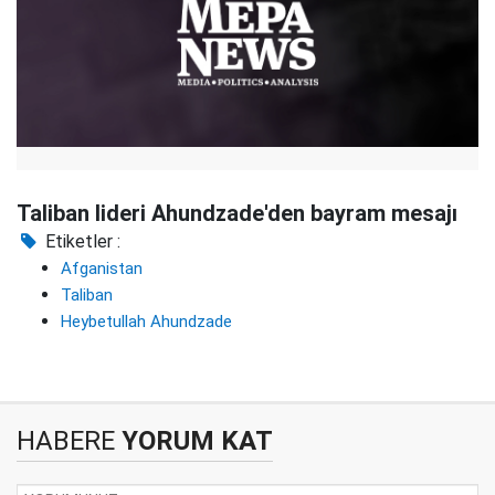
Taliban lideri Ahundzade'den bayram mesajı
Etiketler :
Afganistan
Taliban
Heybetullah Ahundzade
HABERE
YORUM KAT