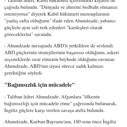
- Taliban lideri, Kabil hükümeti içerisindeki kişilere de
çağrıda bulundu. "Dünyada ve ahirette bedbaht olmanızı
istemiyoruz" diyerek Kabil hükümeti mensuplarının
"yanlış safta olduğunu" ifade eden Ahundzade, yabancı
güçlerle aynı safı terk edenleri "kardeşleri olarak
göreceklerini" savundu.
- Ahundzade mesajında ABD'li yetkililere de seslendi.
ABD güçlerinin stratejilerinin başarısız olduğunu, askeri
seçeneklerde ısrar etmenin beyhude olduğunu savunan
Ahundzade, ABD'nin siyasi sürece sadık kalması
gerektiğini söyledi.
"Bağımsızlık için mücadele"
- Taliban lideri Ahundzade, Afganlara "ülkenin
bağımsızlığı için mücadele etme" çağrısında bulunarak,
İngiliz güçlere karşı verilen savaşa atıfta bulundu.
Ahundzade, Kurban Bayramı'nın, 100 sene önce İngiliz