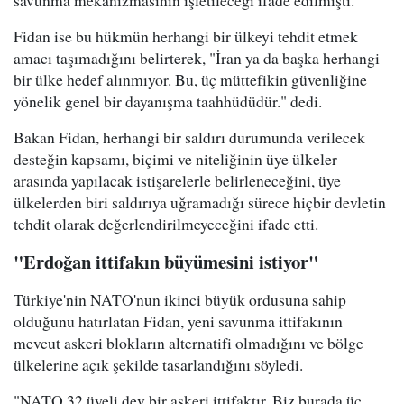
Fidan ise bu hükmün herhangi bir ülkeyi tehdit etmek
amacı taşımadığını belirterek, "İran ya da başka herhangi
bir ülke hedef alınmıyor. Bu, üç müttefikin güvenliğine
yönelik genel bir dayanışma taahhüdüdür." dedi.
Bakan Fidan, herhangi bir saldırı durumunda verilecek
desteğin kapsamı, biçimi ve niteliğinin üye ülkeler
arasında yapılacak istişarelerle belirleneceğini, üye
ülkelerden biri saldırıya uğramadığı sürece hiçbir devletin
tehdit olarak değerlendirilmeyeceğini ifade etti.
"Erdoğan ittifakın büyümesini istiyor"
Türkiye'nin NATO'nun ikinci büyük ordusuna sahip
olduğunu hatırlatan Fidan, yeni savunma ittifakının
mevcut askeri blokların alternatifi olmadığını ve bölge
ülkelerine açık şekilde tasarlandığını söyledi.
"NATO 32 üyeli dev bir askeri ittifaktır. Biz burada üç