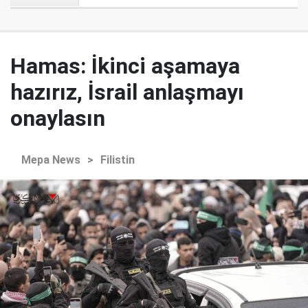
Hamas: İkinci aşamaya
hazırız, İsrail anlaşmayı
onaylasın
Mepa News
>
Filistin