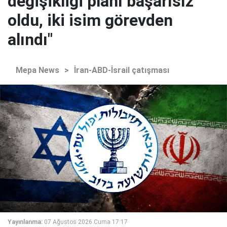
değişikliği planı başarısız
oldu, iki isim görevden
alındı"
Mepa News
>
İran-ABD-İsrail çatışması
Yayınlanma:
07 Ağustos 2026 Cuma 17:17