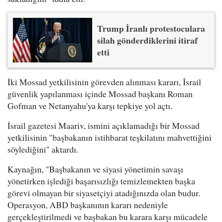
Trump İranlı protestoculara
silah gönderdiklerini itiraf
etti
İki Mossad yetkilisinin görevden alınması kararı, İsrail
güvenlik yapılanması içinde Mossad başkanı Roman
Gofman ve Netanyahu'ya karşı tepkiye yol açtı.
İsrail gazetesi Maariv, ismini açıklamadığı bir Mossad
yetkilisinin "başbakanın istihbarat teşkilatını mahvettiğini
söylediğini" aktardı.
Kaynağın, "Başbakanın ve siyasi yönetimin savaşı
yönetirken işlediği başarısızlığı temizlemekten başka
görevi olmayan bir siyasetçiyi atadığınızda olan budur.
Operasyon, ABD başkanının kararı nedeniyle
gerçekleştirilmedi ve başbakan bu karara karşı mücadele