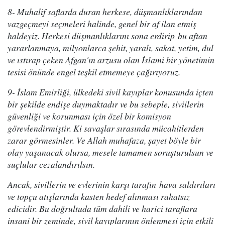
8- Muhalif saflarda duran herkese, düşmanlıklarından
vazgeçmeyi seçmeleri halinde, genel bir af ilan etmiş
haldeyiz. Herkesi düşmanlıklarını sona erdirip bu aftan
yararlanmaya, milyonlarca şehit, yaralı, sakat, yetim, dul
ve ıstırap çeken Afgan'ın arzusu olan İslami bir yönetimin
tesisi önünde engel teşkil etmemeye çağırıyoruz.
9- İslam Emirliği, ülkedeki sivil kayıplar konusunda içten
bir şekilde endişe duymaktadır ve bu sebeple, siviilerin
güvenliği ve korunması için özel bir komisyon
görevlendirmiştir. Ki savaşlar sırasında mücahitlerden
zarar görmesinler. Ve Allah muhafaza, şayet böyle bir
olay yaşanacak olursa, mesele tamamen soruşturulsun ve
suçlular cezalandırılsın.
Ancak, sivillerin ve evlerinin karşı tarafın hava saldırıları
ve topçu atışlarında kasten hedef alınması rahatsız
edicidir. Bu doğrultuda tüm dahili ve harici taraflara
insani bir zeminde, sivil kayıplarının önlenmesi için etkili