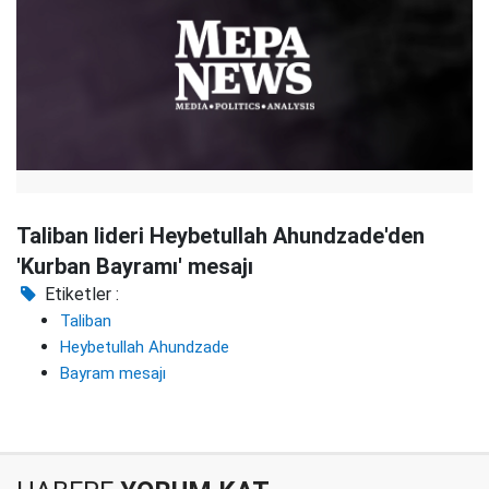
Taliban lideri Heybetullah Ahundzade'den
'Kurban Bayramı' mesajı
Etiketler :
Taliban
Heybetullah Ahundzade
Bayram mesajı