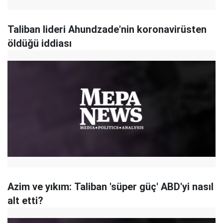
Taliban lideri Ahundzade'nin koronavirüsten
öldüğü iddiası
Azim ve yıkım: Taliban 'süper güç' ABD'yi nasıl
alt etti?