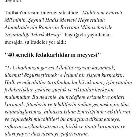
değindi.
Taliban'ın resmi internet sitesinde
"Muhterem Emiru'l
Mü'minin, Şeyhu'l Hadis Mevlevi Heybetullah
Ahundzade'nin Ramazan Bayramı Münasebetiyle
Yayınladığı Tebrik Mesajı"
başlığıyla yayınlanan
mesajda şu ifadeler yer aldı:
"40 senelik fedakarlıkların meyvesi"
"1- Cihadımızın gayesi Allah'ın rızasını kazanmak,
ülkemizi özgürleştirmek ve İslami bir sistem kurmaktır.
Halk ve mücahitler tarafından bu büyük amaç için yapılan
fedakarlıklar, çekilen güçlük ve sıkıntılar herkesin
malumudur. Bu nedenle, bu hedeflere erişmek ve onları
korumak, fitnelerin ve tehditlerin önüne geçmek için, tüm
vatandaşlarımızı, bilhassa İslam Emirliği'nin yetkililerini
ve cephedeki mücahitleri bu amaçlara dikkat etmeye,
saflarını sağlamlaştırmaya, birlik ve itaati korumaya ve
idari yapıyı düzenlemeye çağırıyorum.