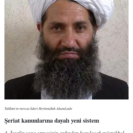
Taliban'ın mevcut lideri Heybetullah Ahundzade
Şeriat kanunlarına dayalı yeni sistem
4- İşgalin sona ermesinin ardından kurulacak müstakbel