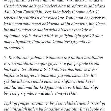
siyasi sisteme dair çekinceleri olan taraflara ve şahıslara
dair İslam Emirliği bir kez daha herkesi temin eder ki
tekelci bir politikası olmayacaktır. Toplumun her erkek ve
kadın mensubu temel haklarına sahip olacaktır, hiç kimse
bir mahrumiyet ve adaletsizlik hissetmeyecektir ve
toplumun refah, dayanıklılık ve gelişimi için gerekli olan
tüm çalışmalar, ilahi şeriat kanunları ışığında ele
alınacaktır.
5- Kendilerine yabancı istihbarat teşkilatları tarafından
verilen planlarla menfur gayeler ve güç peşinde koşan
bazı çevreler ülkede dilsel, kabilevi, mezhebi ve diğer
başlıklarla nefret ile taassubu yaymak istemekte. Bu
şekilde ülkemizi tehdit eden ve birliğimizi tehlikeye
atanlar anlamalılar ki Afgan milleti ve İslam Emirliği
böylesi girişimlere müsaade etmeyecektir.
Tıpkı geçmişte vatanımızı böylesi tehlikelerden kurtardığı
gibi, inşallah halen bu kapasiteye sahiptir. Bu sebeple bu