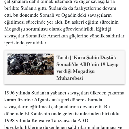
çatışmalara dahil olmak istemedi ve diğer savaşçılarla
birlikte Sudan'a gitti. Sudan'da da faaliyetlerine devam
etti, bu dönemde Somali ve Ogadin'deki savaşçıların
eğitilmesi sürecinde yer aldı. Bu askeri eğitim sürecinin
Mogadişu sorumlusu olarak görevlendirildi. Eğittiği
savaşçılar Somali'de Amerikan güçlerine yönelik saldırılar
içerisinde yer aldılar.
Tarih | 'Kara Şahin Düştü':
Somali'de ABD'nin 19 kayıp
verdiği Mogadişu
Muharebesi
1996 yılında Sudan'ın yabancı savaşçıları ülkeden çıkarma
kararı üzerine Afganistan'a geri dönerek burada
savaşçıların eğitilmesi çalışmalarına devam etti. Bu
dönemde El Kaide'nin önde gelen isimlerinden biri oldu.
1998 yılında Kenya ve Tanzanya'da ABD
büyükelçiliklerine düzenlenen saldırıların planlanması ve