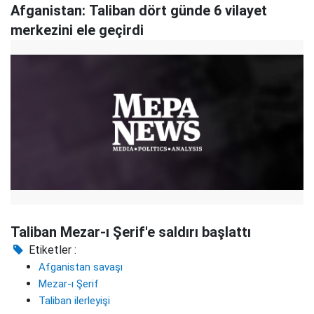
Afganistan: Taliban dört günde 6 vilayet
merkezini ele geçirdi
Taliban Mezar-ı Şerif'e saldırı başlattı
Etiketler :
Afganistan savaşı
Mezar-ı Şerif
Taliban ilerleyişi