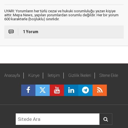
UYARI: Yorumların her türlü cezai ve hukuki sorumluluğu yazan kişiye
aittir. Mepa News, yapılan yorumlardan sorumlu değildir. Her bir yorum
600 karakterle (boşluklu) sınırlıdır.
1 Yorum
Anasayfa
Künye
İletişim
Gizlilik İlkeleri
Sitene Ekle