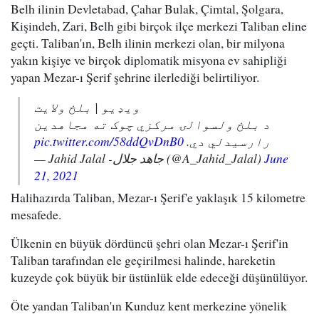
Belh ilinin Devletabad, Çahar Bulak, Çimtal, Şolgara,
Kişindeh, Zari, Belh gibi birçok ilçe merkezi Taliban eline
geçti. Taliban'ın, Belh ilinin merkezi olan, bir milyona
yakın kişiye ve birçok diplomatik misyona ev sahipliği
yapan Mezar-ı Şerif şehrine ilerlediği belirtiliyor.
ويډيو | بلخ ولايت
د بلخ ولسوالۍ مرکزي چوک ته مجاهدين
pic.twitter.com/58ddQvDnB0
رارسيدلي دي.
— Jahid Jalal -جاهد جلال (@A_Jahid_Jalal)
June
21, 2021
Halihazırda Taliban, Mezar-ı Şerif'e yaklaşık 15 kilometre
mesafede.
Ülkenin en büyük dördüncü şehri olan Mezar-ı Şerif'in
Taliban tarafından ele geçirilmesi halinde, hareketin
kuzeyde çok büyük bir üstünlük elde edeceği düşünülüyor.
Öte yandan Taliban'ın Kunduz kent merkezine yönelik