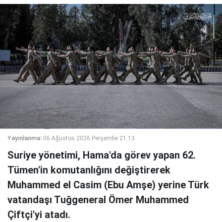
Yayınlanma:
06 Ağustos 2026 Perşembe 21:13
Suriye yönetimi, Hama'da görev yapan 62.
Tümen'in komutanlığını değiştirerek
Muhammed el Casim (Ebu Amşe) yerine Türk
vatandaşı Tuğgeneral Ömer Muhammed
Çiftçi'yi atadı.