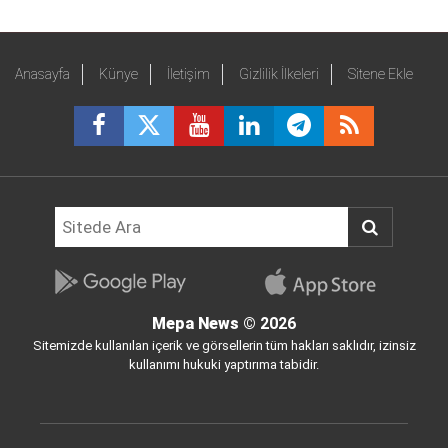
Anasayfa
Künye
İletişim
Gizlilik İlkeleri
Sitene Ekle
Mepa News
© 2026
Sitemizde kullanılan içerik ve görsellerin tüm hakları saklıdır, izinsiz
kullanımı hukuki yaptırıma tabidir.