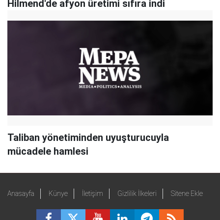
Hilmend'de afyon üretimi sıfıra indi
Taliban yönetiminden uyuşturucuyla
mücadele hamlesi
Anasayfa
Künye
İletişim
Gizlilik İlkeleri
Sitene Ekle