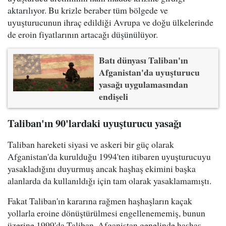
aktarılıyor. Bu krizle beraber tüm bölgede ve
uyuşturucunun ihraç edildiği Avrupa ve doğu ülkelerinde
de eroin fiyatlarının artacağı düşünülüyor.
Batı dünyası Taliban'ın
Afganistan'da uyuşturucu
yasağı uygulamasından
endişeli
Taliban'ın 90'lardaki uyuşturucu yasağı
Taliban hareketi siyasi ve askeri bir güç olarak
Afganistan'da kurulduğu 1994'ten itibaren uyuşturucuyu
yasakladığını duyurmuş ancak haşhaş ekimini başka
alanlarda da kullanıldığı için tam olarak yasaklamamıştı.
Fakat Taliban'ın kararına rağmen haşhaşların kaçak
yollarla eroine dönüştürülmesi engellenememiş, bunun
üzerine 1999'da Taliban, Afganistan genelinde haşhaş