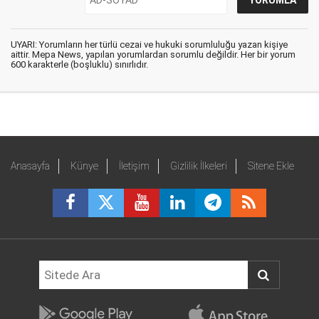
UYARI: Yorumların her türlü cezai ve hukuki sorumluluğu yazan kişiye
aittir. Mepa News, yapılan yorumlardan sorumlu değildir. Her bir yorum
600 karakterle (boşluklu) sınırlıdır.
Anasayfa
Künye
İletişim
Gizlilik İlkeleri
Sitene Ekle