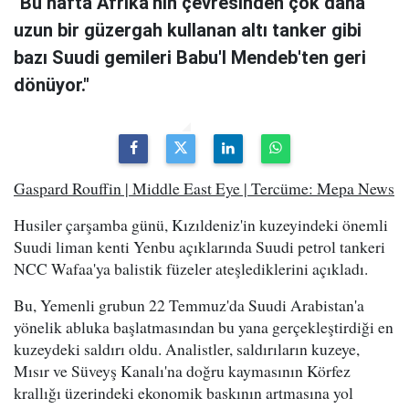
"Bu hafta Afrika'nın çevresinden çok daha
uzun bir güzergah kullanan altı tanker gibi
bazı Suudi gemileri Babu'l Mendeb'ten geri
dönüyor."
Gaspard Rouffin | Middle East Eye | Tercüme: Mepa News
Husiler çarşamba günü, Kızıldeniz'in kuzeyindeki önemli
Suudi liman kenti Yenbu açıklarında Suudi petrol tankeri
NCC Wafaa'ya balistik füzeler ateşlediklerini açıkladı.
Bu, Yemenli grubun 22 Temmuz'da Suudi Arabistan'a
yönelik abluka başlatmasından bu yana gerçekleştirdiği en
kuzeydeki saldırı oldu. Analistler, saldırıların kuzeye,
Mısır ve Süveyş Kanalı'na doğru kaymasının Körfez
krallığı üzerindeki ekonomik baskının artmasına yol