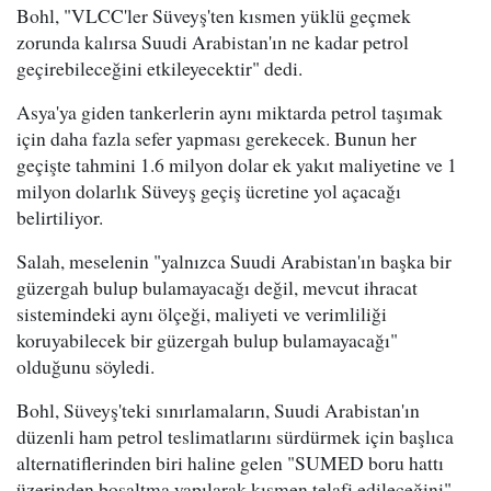
Bohl, "VLCC'ler Süveyş'ten kısmen yüklü geçmek
zorunda kalırsa Suudi Arabistan'ın ne kadar petrol
geçirebileceğini etkileyecektir" dedi.
Asya'ya giden tankerlerin aynı miktarda petrol taşımak
için daha fazla sefer yapması gerekecek. Bunun her
geçişte tahmini 1.6 milyon dolar ek yakıt maliyetine ve 1
milyon dolarlık Süveyş geçiş ücretine yol açacağı
belirtiliyor.
Salah, meselenin "yalnızca Suudi Arabistan'ın başka bir
güzergah bulup bulamayacağı değil, mevcut ihracat
sistemindeki aynı ölçeği, maliyeti ve verimliliği
koruyabilecek bir güzergah bulup bulamayacağı"
olduğunu söyledi.
Bohl, Süveyş'teki sınırlamaların, Suudi Arabistan'ın
düzenli ham petrol teslimatlarını sürdürmek için başlıca
alternatiflerinden biri haline gelen "SUMED boru hattı
üzerinden boşaltma yapılarak kısmen telafi edileceğini"