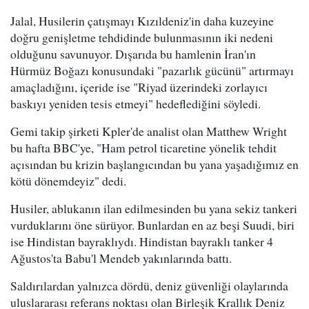
Jalal, Husilerin çatışmayı Kızıldeniz'in daha kuzeyine
doğru genişletme tehdidinde bulunmasının iki nedeni
olduğunu savunuyor. Dışarıda bu hamlenin İran'ın
Hürmüz Boğazı konusundaki "pazarlık gücünü" artırmayı
amaçladığını, içeride ise "Riyad üzerindeki zorlayıcı
baskıyı yeniden tesis etmeyi" hedeflediğini söyledi.
Gemi takip şirketi Kpler'de analist olan Matthew Wright
bu hafta BBC'ye, "Ham petrol ticaretine yönelik tehdit
açısından bu krizin başlangıcından bu yana yaşadığımız en
kötü dönemdeyiz" dedi.
Husiler, ablukanın ilan edilmesinden bu yana sekiz tankeri
vurduklarını öne sürüyor. Bunlardan en az beşi Suudi, biri
ise Hindistan bayraklıydı. Hindistan bayraklı tanker 4
Ağustos'ta Babu'l Mendeb yakınlarında battı.
Saldırılardan yalnızca dördü, deniz güvenliği olaylarında
uluslararası referans noktası olan Birleşik Krallık Deniz