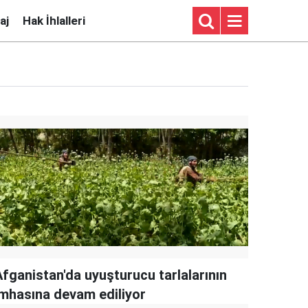
aj
Hak İhlalleri
Afganistan'da uyuşturucu tarlalarının
imhasına devam ediliyor