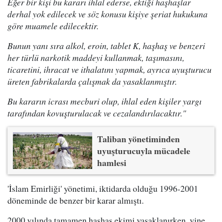
Eğer bir kişi bu kararı ihlal ederse, ektiği haşhaşlar
derhal yok edilecek ve söz konusu kişiye şeriat hukukuna
göre muamele edilecektir.
Bunun yanı sıra alkol, eroin, tablet K, haşhaş ve benzeri
her türlü narkotik maddeyi kullanmak, taşımasını,
ticaretini, ihracat ve ithalatını yapmak, ayrıca uyuşturucu
üreten fabrikalarda çalışmak da yasaklanmıştır.
Bu kararın icrası mecburi olup, ihlal eden kişiler yargı
tarafından kovuşturulacak ve cezalandırılacaktır."
Taliban yönetiminden
uyuşturucuyla mücadele
hamlesi
'İslam Emirliği' yönetimi, iktidarda olduğu 1996-2001
döneminde de benzer bir karar almıştı.
2000 yılında tamamen haşhaş ekimi yasaklanırken, yine