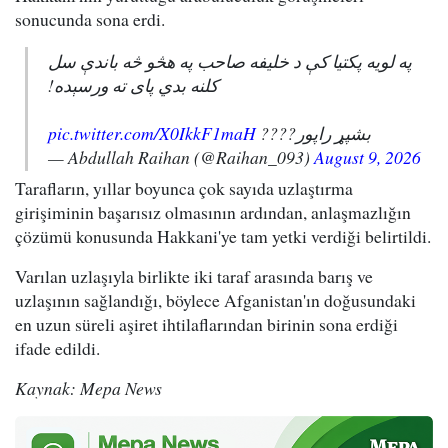
sonucunda sona erdi.
په لویه پکتیا کې د خلیفه صاحب په هڅو څه باندې سل
کلنه بدي پای ته ورسېده!
pic.twitter.com/X0IkkF1maH
بشپړ راپور????
— Abdullah Raihan (@Raihan_093)
August 9, 2026
Tarafların, yıllar boyunca çok sayıda uzlaştırma
girişiminin başarısız olmasının ardından, anlaşmazlığın
çözümü konusunda Hakkani'ye tam yetki verdiği belirtildi.
Varılan uzlaşıyla birlikte iki taraf arasında barış ve
uzlaşının sağlandığı, böylece Afganistan'ın doğusundaki
en uzun süreli aşiret ihtilaflarından birinin sona erdiği
ifade edildi.
Kaynak: Mepa News