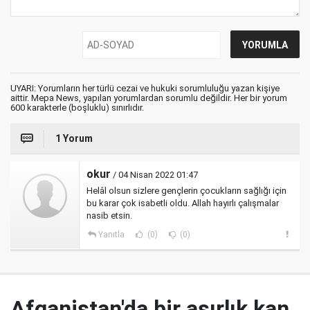
UYARI: Yorumların her türlü cezai ve hukuki sorumluluğu yazan kişiye
aittir. Mepa News, yapılan yorumlardan sorumlu değildir. Her bir yorum
600 karakterle (boşluklu) sınırlıdır.
1 Yorum
okur
/ 04 Nisan 2022 01:47
Helâl olsun sizlere gençlerin çocukların sağlığı için
bu karar çok isabetli oldu. Allah hayırlı çalışmalar
nasib etsin.
Yanıtla
(0)
(0)
Afganistan'da bir asırlık kan