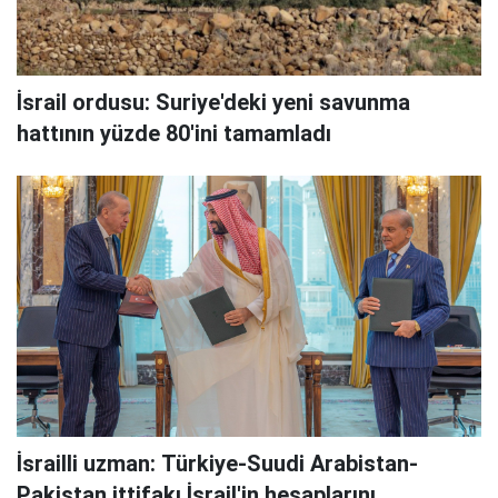
İsrail ordusu: Suriye'deki yeni savunma
hattının yüzde 80'ini tamamladı
İsrailli uzman: Türkiye-Suudi Arabistan-
Pakistan ittifakı İsrail'in hesaplarını