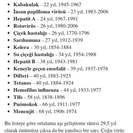
Kabakulak
- 22 yıl, 1945-1967
İnsan papilloma virüsü
- 23 yıl, 1983-2006
Hepatit A
- 24 yıl, 1967-1991
Rotavirüs
- 26 yıl, 1980-2006
Çiçek hastalığı
- 26 yıl, 1770-1796
Sarıhumma
- 27 yıl, 1912-1939
Kolera
- 30 yıl, 1854-1884
Su çiçeği hastalığı
- 34 yıl, 1954-1988
Hepatit B
- 38 yıl, 1943-1981
Keneyle geçen ensefalit
- 39 yıl, 1937-1976
Difteri
- 40 yıl, 1883-1923
Tetanos
- 40 yıl, 1884-1924
Hemofilus influenza
- 44 yıl, 1933-1977
Tifo
- 58 yıl, 1838-1896
Pnömokok
- 66 yıl, 1911-1977
Menenjit
- 68 yıl, 1906-1974
Bu listeye göre ortalama aşı geliştirme süresi 29,5 yıl
olarak önümüze çıksa da bu yanıltıcı bir sayı. Çoğu virüs