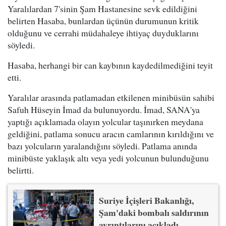
Yaralılardan 7'sinin Şam Hastanesine sevk edildiğini
belirten Hasaba, bunlardan üçünün durumunun kritik
olduğunu ve cerrahi müdahaleye ihtiyaç duyduklarını
söyledi.
Hasaba, herhangi bir can kaybının kaydedilmediğini teyit
etti.
Yaralılar arasında patlamadan etkilenen minibüsün sahibi
Safuh Hüseyin İmad da bulunuyordu. İmad, SANA'ya
yaptığı açıklamada olayın yolcular taşınırken meydana
geldiğini, patlama sonucu aracın camlarının kırıldığını ve
bazı yolcuların yaralandığını söyledi. Patlama anında
minibüste yaklaşık altı veya yedi yolcunun bulunduğunu
belirtti.
Suriye İçişleri Bakanlığı,
Şam'daki bombalı saldırının
ayrıntılarını açıkladı