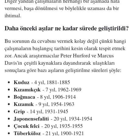
Diğer yandan çalışmaların herhangi bir aşamada hata
vermesi, başa dönülmesi ve böylelikle uzaması da bir
ihtimal.
Daha önceki aşılar ne kadar sürede geliştirildi?
Bu sorunun da cevabını vermek kolay değil çünkü hangi
çalışmaların başlangıç tarihini kesin olarak tespit etmek
zor. Ancak araştırmacılar Peter Hurford ve Marcus
Davis'in çeşitli kaynaklara dayandırarak ulaştıkları
sonuçlara göre bazı aşıların geliştirilme süreleri şöyle:
Kuduz
- 4 yıl, 1881-1885
Kızamıkçık
- 7 yıl, 1962-1969
Boğmaca
- 8 yıl, 1906-1914
Kızamık
- 9 yıl, 1954-1963
Grip
- 14 yıl, 1931-1945
Japon
ensefaliti
- 20 yıl, 1934-1954
Çocuk felci
- 20 yıl, 1935-1955
Tüberküloz
- 21 yıl, 1900-1921