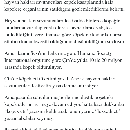
hayvan hakları savunucuları köpek kasaplarında hala
köpek iç organlarının satıldığını gözlemlediklerini belirtti.
Hayvan hakları savunucuları festivalde binlerce köpeğin
kafalarına vurulup canlı olarak kaynatılarak vahşice
katledildiğini, yerel inanışa göre köpek ne kadar korkarsa
etinin o kadar lezzetli olduğunun düşünüldüğünü söylüyor.
Amerikanın Sesi'nin haberine göre Humane Society
International örgütüne göre Çin’de yılda 10 ile 20 milyon
arasında köpek öldürülüyor.
Çin’de köpek eti tüketimi yasal. Ancak hayvan hakları
savunucuları festivalin yasaklanmasını istiyor.
Ama pazarda satıcılar müşterilerine plastik poşetteki
köpek etlerini vermeye devam ediyor, hatta bazı dükkanlar
“köpek eti” yazısını kaldırarak, onun yerine “lezzetli et”
yazan tabelalar koymuş.
Pazarda bitkisel ilaçlar satan bir başka dükkan sahibi ise