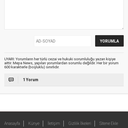
UYARI: Yorumların her türlü cezai ve hukuki sorumluluğu yazan kişiye
aittir. Mepa News, yapılan yorumlardan sorumlu değildir. Her bir yorum
600 karakterle (boşluklu) sınırlıdır.
1 Yorum
Anasayfa
Künye
İletişim
Gizlilik İlkeleri
Sitene Ekle