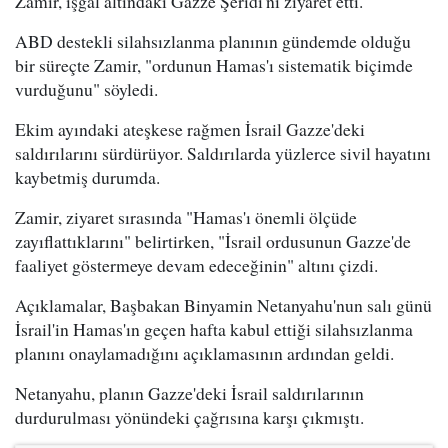
Zamir, işgal altındaki Gazze Şeridi'ni ziyaret etti.
ABD destekli silahsızlanma planının gündemde olduğu
bir süreçte Zamir, "ordunun Hamas'ı sistematik biçimde
vurduğunu" söyledi.
Ekim ayındaki ateşkese rağmen İsrail Gazze'deki
saldırılarını sürdürüyor. Saldırılarda yüzlerce sivil hayatını
kaybetmiş durumda.
Zamir, ziyaret sırasında "Hamas'ı önemli ölçüde
zayıflattıklarını" belirtirken, "İsrail ordusunun Gazze'de
faaliyet göstermeye devam edeceğinin" altını çizdi.
Açıklamalar, Başbakan Binyamin Netanyahu'nun salı günü
İsrail'in Hamas'ın geçen hafta kabul ettiği silahsızlanma
planını onaylamadığını açıklamasının ardından geldi.
Netanyahu, planın Gazze'deki İsrail saldırılarının
durdurulması yönündeki çağrısına karşı çıkmıştı.