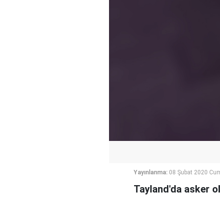
Yayınlanma:
08 Şubat 2020 Cum
Tayland'da asker ol