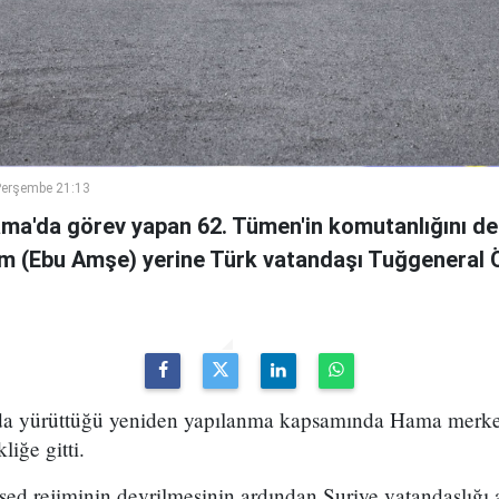
Perşembe 21:13
ama'da görev yapan 62. Tümen'in komutanlığını de
m (Ebu Amşe) yerine Türk vatandaşı Tuğgenera
uda yürüttüğü yeniden yapılanma kapsamında Hama merke
iğe gitti.
ed rejiminin devrilmesinin ardından Suriye vatandaşlığı