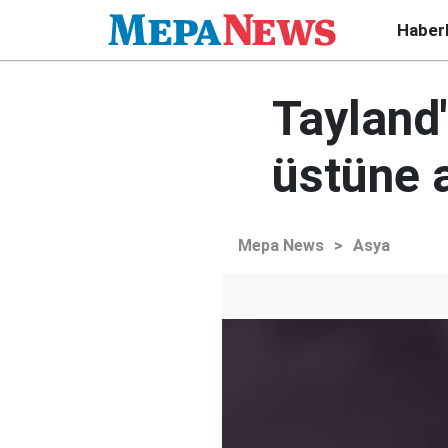
Haber
Tayland'
üstüne a
Mepa News
>
Asya