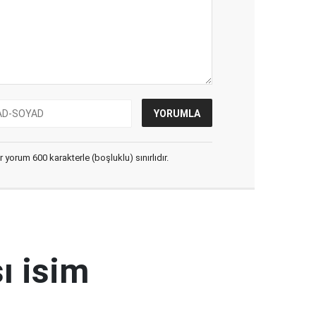
yorum 600 karakterle (boşluklu) sınırlıdır.
ı isim