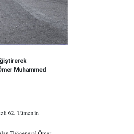
ğiştirerek
l Ömer Muhammed
zli 62. Tümen'in
 alan Tuğgeneral Ömer