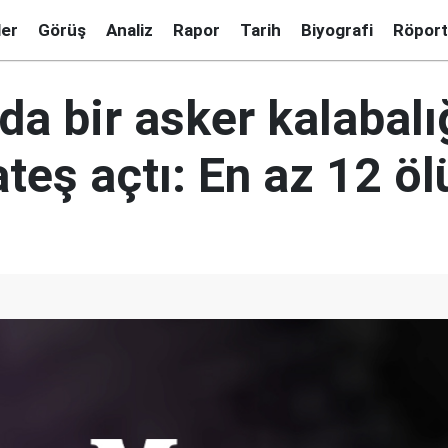
ler
Görüş
Analiz
Rapor
Tarih
Biyografi
Röport
da bir asker kalabalı
teş açtı: En az 12 öl