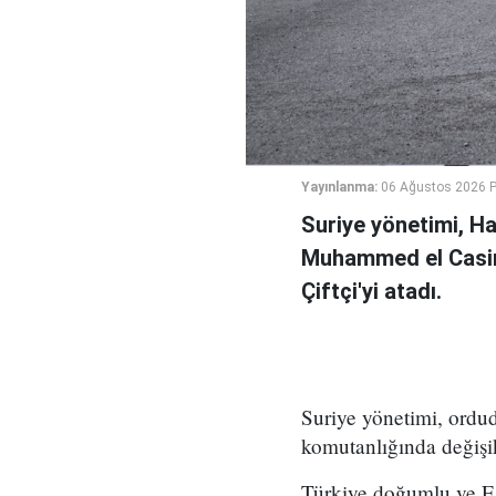
Yayınlanma:
06 Ağustos 2026 
Suriye yönetimi, H
Muhammed el Casi
Çiftçi'yi atadı.
Suriye yönetimi, ord
komutanlığında değişikl
Türkiye doğumlu ve Es