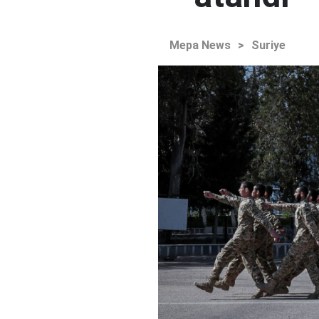
Mepa News
>
Suriye