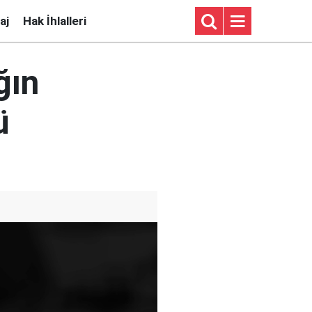
aj
Hak İhlalleri
ğın
ü